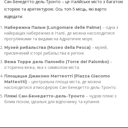
Сан-Бенедетто-дель-Тронто – це італійське місто з багатою
історією та архітектурою. Ось топ-5 місць, які варто
відвідати:
– одна з
Набережна Пальм (Lungomare delle Palme)
найкращих набережних в Італії, де можна насолодитися
прогулянками та видами на Адріатичне море.
– музей,
Музей рибальства (Museo della Pesca)
присвячений історії рибальства в регіоні.
–
Вежа Торре дель Паломбо (Torre del Palombo)
історична вежа, яка є символом міста.
Площацья Джакомо Маттеотті (Piazza Giacomo
– центральна площа міста, де можна
Matteotti)
насолодитися атмосферою Сан-Бенедетто-дель-Тронто.
– чудові пляжі з
Пляжі Сан-Бенедетто-дель-Тронто
білим піском, ідеальні для відпочинку та купання.