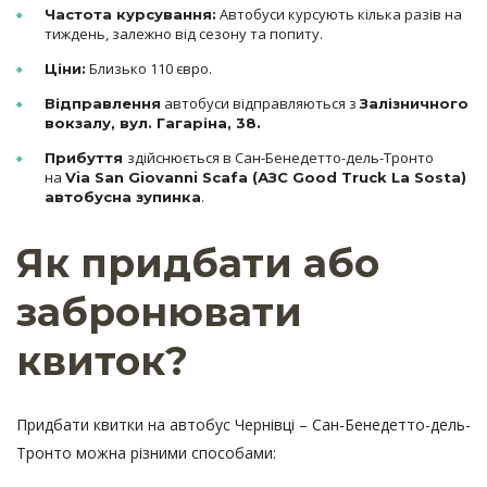
Автобуси курсують кілька разів на
Частота курсування:
тиждень, залежно від сезону та попиту.
Близько 110 євро.
Ціни:
автобуси відправляються з
Відправлення
Залізничного
вокзалу
, вул. Гагаріна, 38.
здійснюється в Сан-Бенедетто-дель-Тронто
Прибуття
на
Via San Giovanni Scafa (АЗС Good Truck La Sosta)
.
автобусна зупинка
Як придбати або
забронювати
квиток?
Придбати квитки на автобус Чернівці – Сан-Бенедетто-дель-
Тронто можна різними способами: