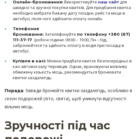
Використовуйте
для
Онлайн-бронювання:
наш сайт
швидкої та зручної покупки квитків. Для придбання квитка
необхідно вибрати бажану дату поїздки, рейс та місце в
автобусі, після чого здійснити оплату онлайн.
Телефонне
Зателефонуйте
бронювання:
по телефону +380 (67)
(робочі години: 09:00 – 19:00, Пн – Нд),
111-37-17
забронюйтеся та здійсніть оплату в водія при посадці в
автобус.
Можна придбати квиток безпосередньо в
Купівля в касі:
касі автовокзалу Чернівців. Однак, враховуючи можливу
обмежену кількість місць, рекомендується бронювати
квитки заздалегідь.
: Завжди бронюйте квитки заздалегідь, особливо в
Порада
сезон подорожей (літо, свята), щоб уникнути відсутності
вільних місць.
Зручності під час