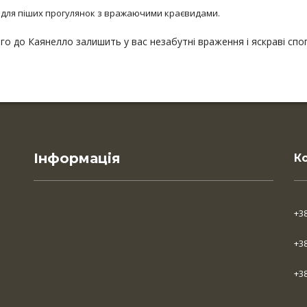
у для піших прогулянок з вражаючими краєвидами.
о до Каянелло залишить у вас незабутні враження і яскраві спог
Інформація
К
+3
+3
+3