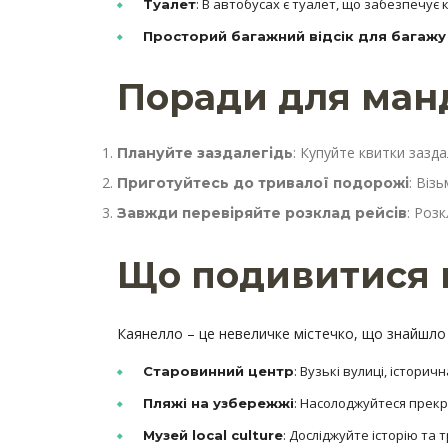
: В автобусах є туалет, що забезпечує 
Туалет
Просторий багажний відсік для багажу 
Поради для ман
: Купуйте квитки зазд
Плануйте заздалегідь
: Віз
Приготуйтесь до тривалої подорожі
: Роз
Завжди перевіряйте розклад рейсів
Що подивитися в
Каянелло – це невеличке містечко, що знайшло св
: Вузькі вулиці, історич
Старовинний центр
: Насолоджуйтеся прек
Пляжі на узбережжі
: Досліджуйте історію та 
Музей local culture