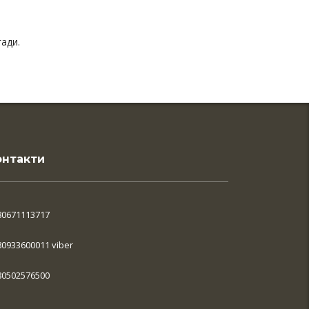
ади.
онтакти
80671113717
80933600011 viber
80502576500