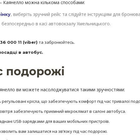
– Каянелло можна кількома способами:
, виберіть зручний рейс та слідуйте інструкціям для бронюв
інку
 безпосередньо в касі автовокзалу Хмельницького.
та забронюйтесь.
36 000 11 (viber)
посадці в автобус.
ас подорожі
аянелло ви можете насолоджуватися такими зручностями:
ь регульовані крісла, що забезпечують комфорт під час тривалої подо
овітря забезпечують приємний мікроклімат в салоні автобуса.
ладнані USB-зарядками для ваших мобільних пристроїв.
зволить вам залишатися на зв’язку під час подорожі.