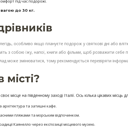
комфорт під час подорожі.
вагою до 30 кг.
дрівників
алегідь, особливо якщо плануєте подорож у святкові дні або влітк
ьміть з собою їжу, напої, книги або фільми, щоб розважити себе пі
клад може змінюватися, тому рекомендується перевіряти інформа
 місті?
оє місце на південному заході Італії. Ось кілька цікавих місць дл
на архітектура та затишні кафе.
расними пляжами та морським відпочинком.
традиції Каянелло через експозиції місцевого музею.