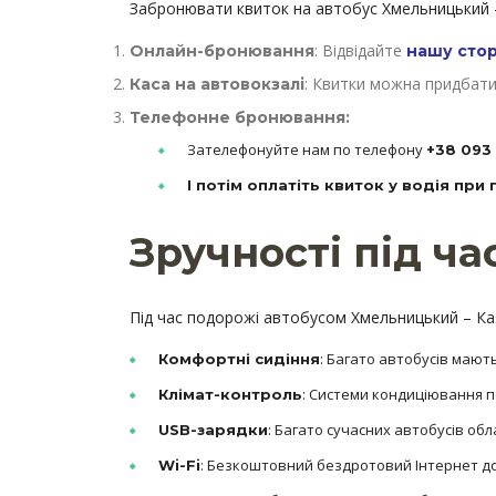
Забронювати квиток на автобус Хмельницький 
: Відвідайте
Онлайн-бронювання
нашу стор
: Квитки можна придбати
Каса на автовокзалі
Телефонне бронювання:
Зателефонуйте нам по телефону
+38 093 
І потім оплатіть квиток у водія при 
Зручності під ч
Під час подорожі автобусом Хмельницький – К
: Багато автобусів мают
Комфортні сидіння
: Системи кондиціювання п
Клімат-контроль
: Багато сучасних автобусів об
USB-зарядки
: Безкоштовний бездротовий Інтернет до
Wi-Fi