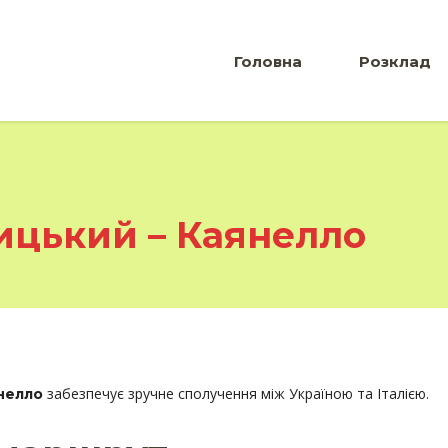
Головна
Розклад
ицький – Каянелло
забезпечує зручне сполучення між Україною та Італією.
нелло