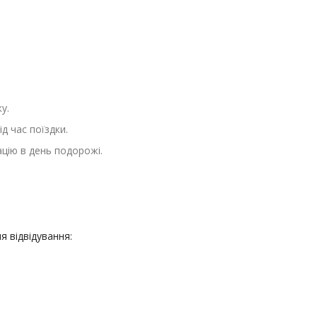
у.
д час поїздки.
цію в день подорожі.
я відвідування: