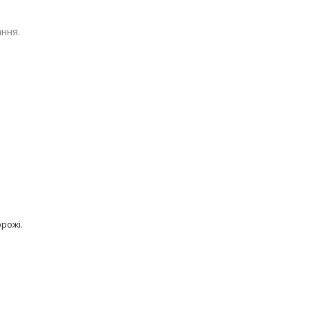
ання.
рожі.