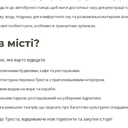
дьте до автобусної станції, щоб мати достатньо часу для реєстрації т
 їжу, воду, подушку для комфортного сну та розважальні матеріали (кни
свої особисті речі, особливо в транзитних зупинках.
 місті?
ою, яке варто відвідати:
 величними будівлями, кафе та ресторанами.
хітектурна перлина Трієста з приголомшливим інтер’єром.
овим видом на море та кораблі.
кальним парком, розташований на узбережжі Адріатики.
шки римських театрів, що свідчать про багатство культурної спадщини
рієста, відкриваючи нові горизонти та закутки історії!