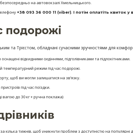
и безпосередньо на автовокзалі Хмельницького.
телефону
.
+38 093 36 000 11 (viber)
І потім оплатіть квиток у 
ас подорожі
цьким та Трієстом, обладнані сучасними зручностями для комфор
ів оснащені відкидними сидіннями, підголівниками та підлокітниками.
й температурний режим під час подорожі.
орту, щоб ви могли залишатися на зв’язку.
 пристроїв під час поїздки.
 вагою до 30 кг + ручна поклажа)
дрівників
за кілька тижнів, щоб уникнути проблем з доступністю на популярні 