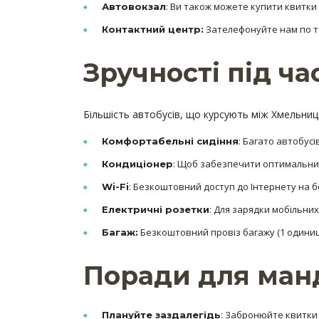
: Ви також можете купити квитк
Автовокзал
Зателефонуйте нам по 
Контактний центр:
Зручності під ч
Більшість автобусів, що курсують між Хмельни
: Багато автобус
Комфортабельні сидіння
: Щоб забезпечити оптимальни
Кондиціонер
: Безкоштовний доступ до Інтернету на б
Wi-Fi
: Для зарядки мобільних
Електричні розетки
Безкоштовний провіз багажу (1 одиниці
Багаж:
Поради для ман
: Забронюйте квитки 
Плануйте заздалегідь