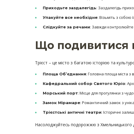
: Заздалегідь прихо
Приходьте заздалегідь
: Візьміть з собою
Упакуйте все необхідне
: Завжди контролюйте 
Слідкуйте за речами
Що подивитися в
Трієст – це місто з багатою історією та культур
: Головна площа міста з
Площа Об’єднання
: Ар
Кафедральний собор Святого Юріо
: Місце для прогулянки з чуд
Морський порт
: Романтичний замок з уні
Замок Мірамаре
: Історичні зали
Трієстські античні театри
Насолоджуйтесь подорожжю з Хмельницького до Т