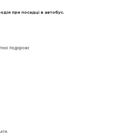
водія при посадці в автобус.
тної подорожі:
дати.