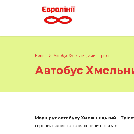
Home
Автобус Хмельницький – Трієст
Автобус Хмельни
Маршрут автобусу Хмельницький – Трієс
європейські міста та мальовничі пейзажі.