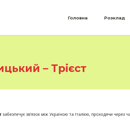
Головна
Розклад
цький – Трієст
забезпечує зв’язок між Україною та Італією, проходячи через ча
т