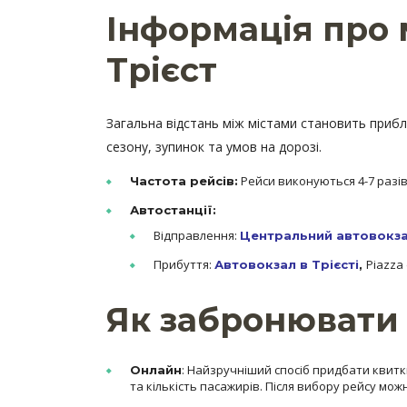
Інформація про
Трієст
Загальна відстань між містами становить прибли
сезону, зупинок та умов на дорозі.
Рейси виконуються 4-7 разів
Частота рейсів:
Автостанції:
Відправлення:
Центральний автовокза
Прибуття:
Piazza d
Автовокзал в Трієсті
,
Як забронювати 
: Найзручніший спосіб придбати квитк
Онлайн
та кількість пасажирів. Після вибору рейсу мо