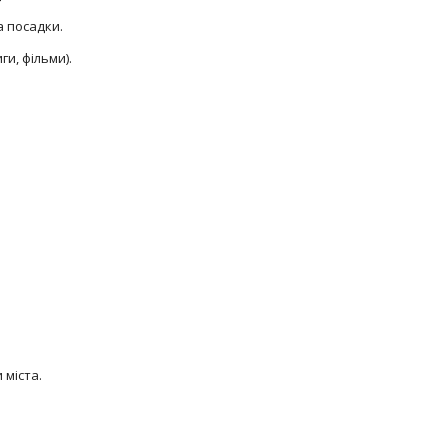
а посадки.
ги, фільми).
 міста.