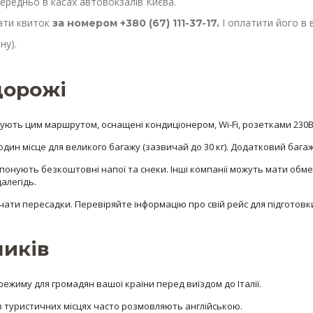
ередньо в касах автовокзалів Києва.
ати квиток
І оплатити його в в
за номером +380 (67) 111-37-17.
ну).
дорожі
урсують цим маршрутом, оснащені кондиціонером, Wi-Fi, розетками 230
а один місце для великого багажу (зазвичай до 30 кг). Додатковий баг
опонують безкоштовні напої та снеки. Інші компанії можуть мати обме
алегідь.
ати пересадки. Перевіряйте інформацію про свій рейс для підготовк
ників
режиму для громадян вашої країни перед виїздом до Італії.
 в туристичних місцях часто розмовляють англійською.