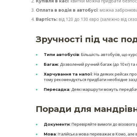
: квитки можна придбати безпос
Купівля в касі
: можна забронюв
Оплата в водія в автобусі
від 120 до 130 євро (залежно від сезо
Вартість:
Зручності під час по
: Більшість автобусів, що к
Типи автобусів
: Дозволений ручний багаж (до 10 кг) т
Багаж
: На деяких рейсах пр
Харчування та напої
тому рекомендується придбати необхідне зазд
: Деякі маршрути можуть передбач
Пересадка
Поради для мандрів
: Перевіряйте вимоги до візового 
Документи
: Італійська мова переважає в Комо, але
Мова