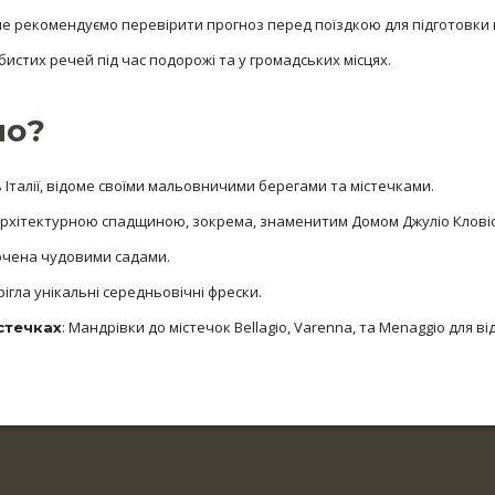
 але рекомендуємо перевірити прогноз перед поїздкою для підготовки 
истих речей під час подорожі та у громадських місцях.
мо?
 Італії, відоме своїми мальовничими берегами та містечками.
 архітектурною спадщиною, зокрема, знаменитим Домом Джуліо Клові
оточена чудовими садами.
рігла унікальні середньовічні фрески.
: Мандрівки до містечок Bellagio, Varenna, та Menaggio для 
стечках