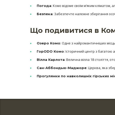
: Комо відоме своїм м’яким кліматом,
Погода
: Забезпечте належне зберігання особ
Безпека
Що подивитися в Ко
: Одне з найромантичніших місць
Озеро Комо
: Історичний центр з багатою
ГорODO Комо
: Велична вілла 18 століття, 
Вілла Карлота
: Церква, яка збе
Сан-Аббондью-Маджоре
Прогулянки по навколишніх гірських мі