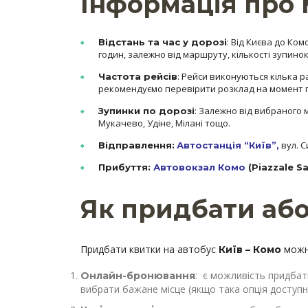
Інформація про 
: Від Києва до Ком
Відстань та час у дорозі
годин, залежно від маршруту, кількості зупино
: Рейси виконуються кілька р
Частота рейсів
рекомендуємо перевірити розклад на момент 
: Залежно від вибраного 
Зупинки по дорозі
Мукачево, Удіне, Мілані тощо.
вул. С
Відправлення:
Автостанція “Київ”
,
Прибуття:
Автовокзал Комо
(Piazzale S
Як придбати аб
Придбати квитки на автобус
можн
Київ – Комо
: є можливість придбат
Онлайн-бронювання
вибрати бажане місце (якщо така опція доступн