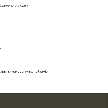
відповідного одягу.
о.
відкриття мальовничих пейзажів.