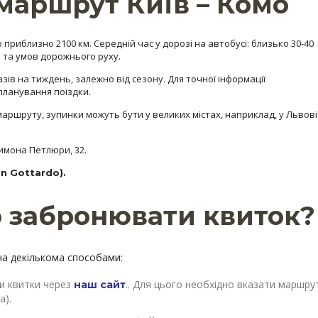
маршрут Київ – Комо
о приблизно 2100 км. Середній час у дорозі на автобусі: близько 30-40
к та умов дорожнього руху.
азів на тиждень, залежно від сезону. Для точної інформації
планування поїздки.
маршруту, зупинки можуть бути у великих містах, наприклад, у Львові
имона Петлюри, 32.
an Gottardo).
о забронювати квиток?
а декількома способами:
и квитки через
.. Для цього необхідно вказати маршрут
наш сайт
а).