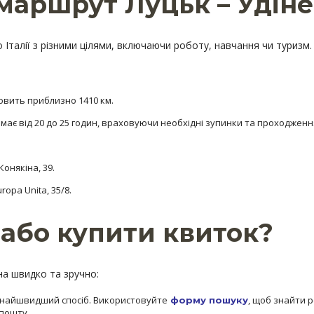
маршрут Луцьк – Удіне
 Італії з різними цілями, включаючи роботу, навчання чи туризм.
овить приблизно 1410 км.
ає від 20 до 25 годин, враховуючи необхідні зупинки та проходженн
Конякіна, 39.
Europa Unita, 35/8.
або купити квиток?
на швидко та зручно:
найшвидший спосіб. Використовуйте
, щоб знайти 
форму пошуку
 пошту.