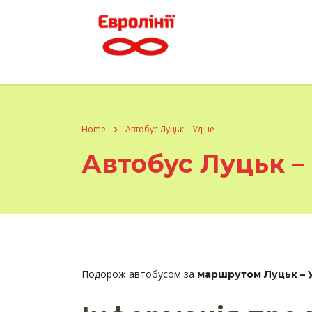
Home
Автобус Луцьк – Удіне
Автобус Луцьк –
Подорож автобусом за
маршрутом Луцьк – 