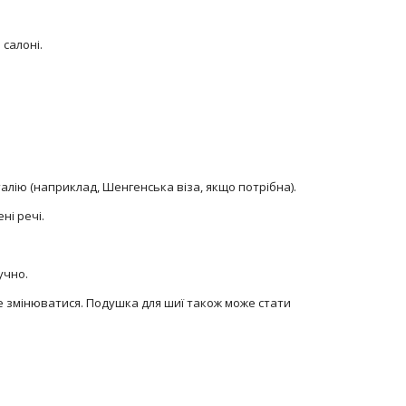
салоні.
талію (наприклад, Шенгенська віза, якщо потрібна).
і речі.
учно.
же змінюватися. Подушка для шиї також може стати