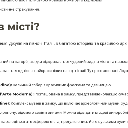
глійською або італійською мовами може бути корисним.
истичне страхування.
 місті?
неція-Джулія на півночі Італії, з багатою історією та красивою а
ий на пагорбі, звідки відкривається чудовий вид на місто та навкол
ажається однією з найкрасивіших площ в Італії. Тут розташовані Лоджія
Величний собор з красивими фресками та дзвіницею.
dine):
Розташована в замку, представляє колекцію сучас
d’Arte Moderna):
Комплекс музеїв в замку, що включає археологічний музей, худ
ine):
 регіону, відомого своїми винами. Можна відвідати місцеві виноробні 
 насолодіться атмосферою міста, прогулюючись його вузькими вулич