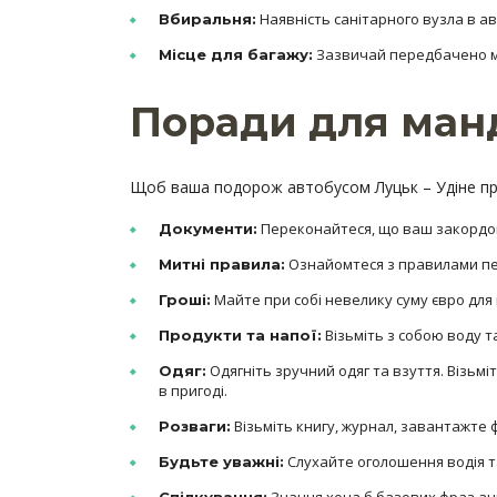
Наявність санітарного вузла в ав
Вбиральня:
Зазвичай передбачено міс
Місце для багажу:
Поради для ман
Щоб ваша подорож автобусом Луцьк – Удіне пр
Переконайтеся, що ваш закордонни
Документи:
Ознайомтеся з правилами пер
Митні правила:
Майте при собі невелику суму євро для 
Гроші:
Візьміть з собою воду т
Продукти та напої:
Одягніть зручний одяг та взуття. Візьм
Одяг:
в пригоді.
Візьміть книгу, журнал, завантажте ф
Розваги:
Слухайте оголошення водія та
Будьте уважні: