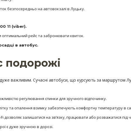
ок безпосередньо на автовокзалі в Луцьку.
0 11 (viber).
и оптимальний рейс та забронювати квиток.
осадці в автобус.
ас подорожі
 дуже важливим. Сучасні автобуси, що курсують за маршрутом Лу
можливістю регулювання спинки для зручного відпочинку.
ітку та опалення взимку забезпечують комфортну температуру в са
Fi дозволяє залишатися на зв’язку, працювати або розважатися під ч
ої є дуже зручною в дорозі.