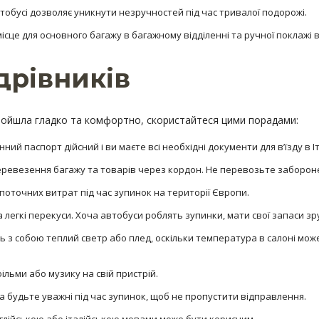
тобусі дозволяє уникнути незручностей під час тривалої подорожі.
це для основного багажу в багажному відділенні та ручної поклажі в 
дрівників
ойшла гладко та комфортно, скористайтеся цими порадами:
й паспорт дійсний і ви маєте всі необхідні документи для в’їзду в І
евезення багажу та товарів через кордон. Не перевозьте заборонен
поточних витрат під час зупинок на території Європи.
а легкі перекуси. Хоча автобуси роблять зупинки, мати свої запаси зр
іть з собою теплий светр або плед, оскільки температура в салоні мо
ільми або музику на свій пристрій.
 будьте уважні під час зупинок, щоб не пропустити відправлення.