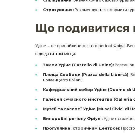
Знання хоча б базових фраз ан
Спілкування:
Рекомендується оформити тур
Страхування:
Що подивитися в
Удіне – це привабливе місто в регіоні Фріулі-Ве
відвідати такі місця:
Розташован
Замок Удіне (Castello di Udine):
Вв
Площа Свободи (Piazza della Libertà):
Боллані (Arco Bollani).
Кафедральний собор Удіне (Duomo di U
Галерея сучасного мистецтва (Galleria 
Музей та галереї Удіне (Musei Civici di Ud
Удіне є столицею
Виноробні регіону Фріулі:
Просто
Прогулянка історичним центром: