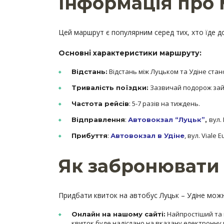
Інформація про 
Цей маршрут є популярним серед тих, хто їде до
Основні характеристики маршруту:
Відстань між Луцьком та Удіне стан
Відстань:
Зазвичай подорож займ
Тривалість поїздки:
: 5-7 разів на тиждень.
Частота рейсів
:
вул. 
Відправлення
Автовокзал “Луцьк”
,
:
, вул. Viale 
Прибуття
Автовокзал в Удіне
Як забронювати 
Придбати квиток на автобус Луцьк – Удіне мож
Найпростіший та 
Онлайн на нашому сайті:
квиток буде надіслано на вказану електронну