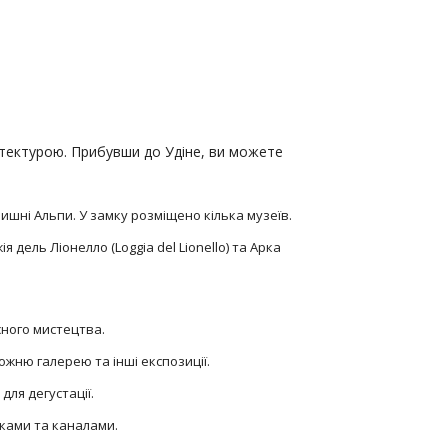
рхітектурою. Прибувши до Удіне, ви можете
ишні Альпи. У замку розміщено кілька музеїв.
 дель Ліонелло (Loggia del Lionello) та Арка
ного мистецтва.
ожню галерею та інші експозиції.
для дегустації.
ками та каналами.