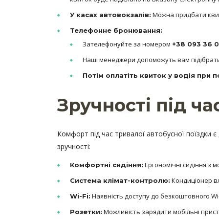
Можна придбати квит
У касах автовокзалів:
Телефонне бронювання:
Зателефонуйте за номером
+38 093 36 00
Наші менеджери допоможуть вам підібрат
Потім оплатіть квиток у водія при п
Зручності під ч
Комфорт під час тривалої автобусної поїздки є
зручності:
Ергономічні сидіння з 
Комфортні сидіння:
Кондиціонер вл
Система клімат-контролю:
Наявність доступу до безкоштовного Wi-
Wi-Fi:
Можливість зарядити мобільні пристр
Розетки: