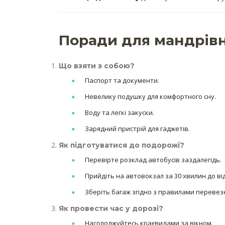
Поради для мандрів
Що взяти з собою?
Паспорт та документи.
Невелику подушку для комфортного сну.
Воду та легкі закуски.
Зарядний пристрій для гаджетів.
Як підготуватися до подорожі?
Перевірте розклад автобусів заздалегідь.
Прийдіть на автовокзал за 30 хвилин до в
Зберіть багаж згідно з правилами перевез
Як провести час у дорозі?
Насолоджуйтесь краєвидами за вікном.