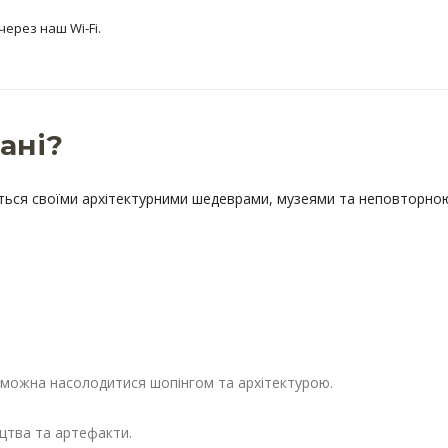
ерез наш Wi-Fi.
ані?
иться своїми архітектурними шедеврами, музеями та неповторною
де можна насолодитися шопінгом та архітектурою.
цтва та артефакти.