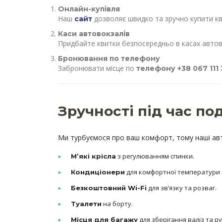
Онлайн-купівля
Наш
дозволяє швидко та зручно купити кви
сайт
Каси автовокзалів
Придбайте квитки безпосередньо в касах автов
Бронювання по телефону
Забронювати місце по
телефону +38 067 111 
Зручності під час по
Ми турбуємося про ваш комфорт, тому наші авт
з регулюванням спинки.
М’які крісла
для комфортної температури в
Кондиціонери
для зв’язку та розваг.
Безкоштовний Wi-Fi
на борту.
Туалети
для зберігання валіз та ру
Місця для багажу