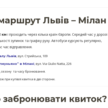
маршрут Львів – Мілан
і проходить через кілька країн Європи. Середній час у дорозі
2 км
лькості зупинок та графіку руху. Автобуси курсують регулярно,
с час відправлення.
, вул. Стрийська, 109
алу Львів
,
вул. Via Giulio Natta, 226
пмуньяно” в Мілані
від сезону та часу бронювання.
кож при купівлі квитка в дві сторони.
о забронювати квиток?