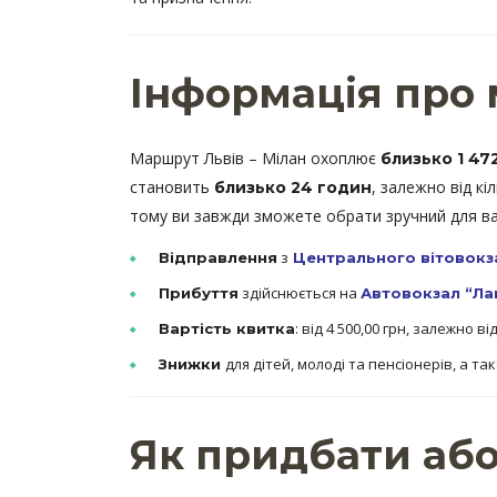
Інформація про 
Маршрут Львів – Мілан охоплює
близько 1 47
становить
, залежно від кі
близько 24 годин
тому ви завжди зможете обрати зручний для ва
з
Відправлення
Центрального вітовокз
здійснюється на
Прибуття
Автовокзал “Ла
: від 4 500,00 грн, залежно 
Вартість квитка
для дітей, молоді та пенсіонерів, а та
Знижки
Як придбати аб