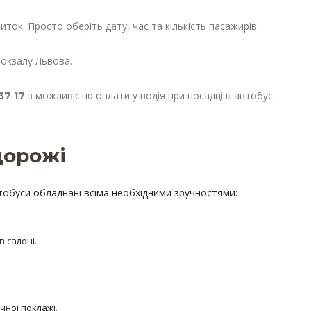
ток. Просто оберіть дату, час та кількість пасажирів.
окзалу Львова.
з можливістю оплати у водія при посадці в автобус.
37 17
дорожі
обуси обладнані всіма необхідними зручностями:
 салоні.
чної поклажі.