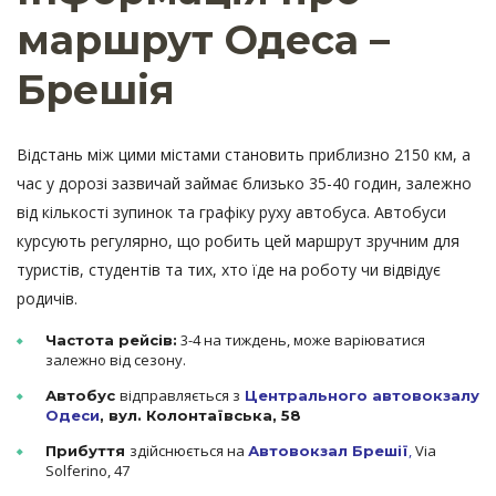
маршрут Одеса –
Брешія
Відстань між цими містами становить приблизно 2150 км, а
час у дорозі зазвичай займає близько 35-40 годин, залежно
від кількості зупинок та графіку руху автобуса. Автобуси
курсують регулярно, що робить цей маршрут зручним для
туристів, студентів та тих, хто їде на роботу чи відвідує
родичів.
3-4 на тиждень, може варіюватися
Частота рейсів:
залежно від сезону.
відправляється з
Автобус
Центрального автовокзалу
Одеси
, вул. Колонтаївська, 58
здійснюється на
,
Via
Прибуття
Автовокзал Брешії
Solferino, 47