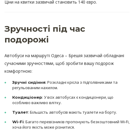
Ціни на квитки зазвичай становить 140 євро.
Зручності під час
подорожі
Автобуси на маршруті Одеса – Брешія зазвичай обладнані
сучасними зручностями, щоб зробити вашу подорож
комфортною:
: Розкладні крісла з підголівниками та
Зручні сидіння
регульованим нахилом.
: У всіх автобусах є кондиціонери, що
Кондиціонер
особливо важливо влітку.
: Більшість автобусів мають туалети на борту.
Туалет
: Багато перевізників пропонують безкоштовний Wi-Fi,
Wi-Fi
хоча його якість може різнитися.