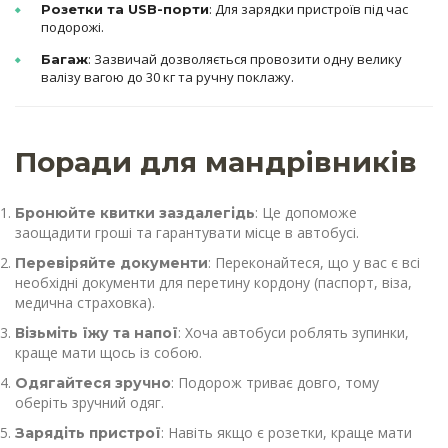
: Для зарядки пристроїв під час
Розетки та USB-порти
подорожі.
: Зазвичай дозволяється провозити одну велику
Багаж
валізу вагою до 30 кг та ручну поклажу.
Поради для мандрівників
: Це допоможе
Бронюйте квитки заздалегідь
заощадити гроші та гарантувати місце в автобусі.
: Переконайтеся, що у вас є всі
Перевіряйте документи
необхідні документи для перетину кордону (паспорт, віза,
медична страховка).
: Хоча автобуси роблять зупинки,
Візьміть їжу та напої
краще мати щось із собою.
: Подорож триває довго, тому
Одягайтеся зручно
оберіть зручний одяг.
: Навіть якщо є розетки, краще мати
Зарядіть пристрої