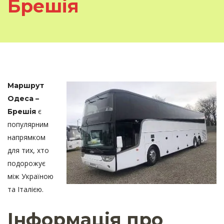
Брешія
Маршрут
Одеса –
є
Брешія
популярним
напрямком
для тих, хто
подорожує
між Україною
та Італією.
Інформація про