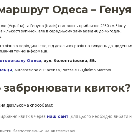
маршрут Одеса – Генуя
сою (Україна) та Генуєю (Італія) становить приблизно 2350 км. Час у
 кількості зупинок, але в середньому займає від 40 до 46 годин,
у.
 з різною періодичністю, від декількох разів на тиждень до щоденни
мання точної інформації.
втовокзалу Одеси
, вул. Колонтаївська, 58.
Autostazione di Piacenza, Piazzale Guglielmo Marconi.
ченци
,
о забронювати квиток?
на декількома способами:
придбання квитків через
.Для цього необхідно вибати на
наш сайт
квитки безпосередньо на автовокзалі.