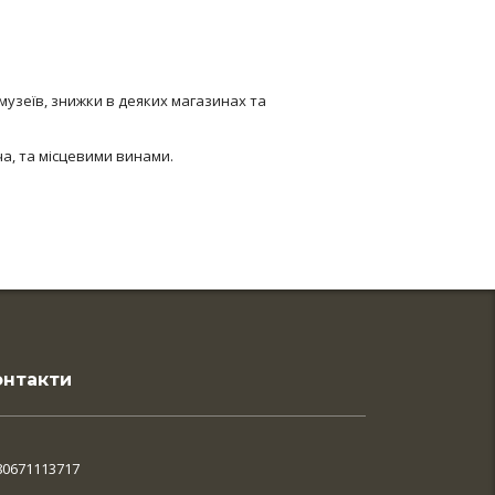
музеїв, знижки в деяких магазинах та
ча, та місцевими винами.
онтакти
80671113717