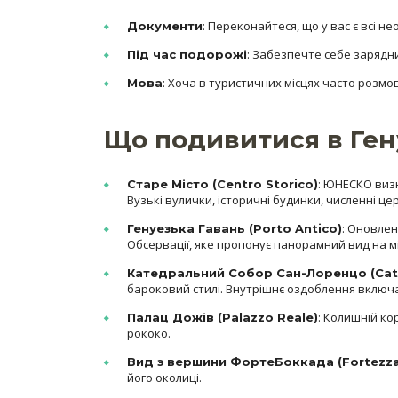
: Переконайтеся, що у вас є всі н
Документи
: Забезпечте себе зарядни
Під час подорожі
: Хоча в туристичних місцях часто розмо
Мова
Що подивитися в Ген
: ЮНЕСКО виз
Старе Місто (Centro Storico)
Вузькі вулички, історичні будинки, численні ц
: Оновлен
Генуезька Гавань (Porto Antico)
Обсервації, яке пропонує панорамний вид на мі
Катедральний Собор Сан-Лоренцо (Catte
бароковий стилі. Внутрішнє оздоблення включає
: Колишній ко
Палац Дожів (Palazzo Reale)
рококо.
Вид з вершини ФортеБоккада (Fortezza
його околиці.