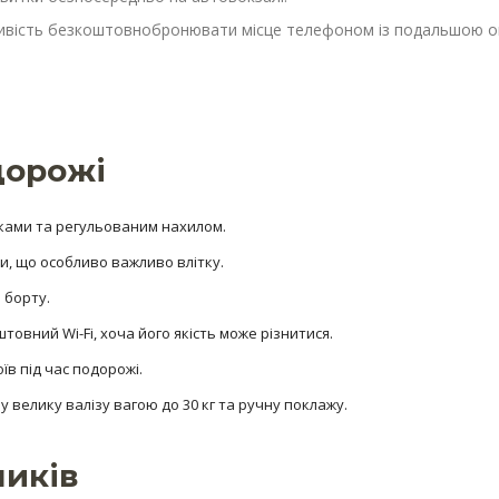
вість безкоштовнобронювати місце телефоном із подальшою о
дорожі
никами та регульованим нахилом.
ри, що особливо важливо влітку.
 борту.
овний Wi-Fi, хоча його якість може різнитися.
їв під час подорожі.
 велику валізу вагою до 30 кг та ручну поклажу.
ників