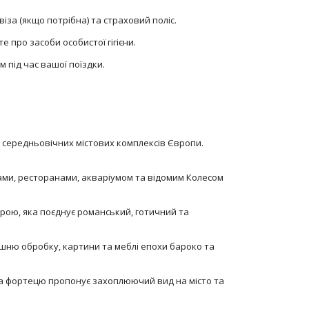
віза (якщо потрібна) та страховий поліс.
 про засоби особистої гігієни.
 під час вашої поїздки.
 середньовічних містових комплексів Європи.
ами, ресторанами, акваріумом та відомим Колесом
рою, яка поєднує романський, готичний та
рішню обробку, картини та меблі епохи бароко та
 на фортецю пропонує захоплюючий вид на місто та