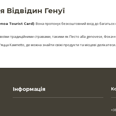
я Відвідин Генуї
: Вона пропонує безкоштовний вхід до багатьох 
noa Tourist Card)
 своїми традиційними стравами, такими як Песто alla genovese, Фокач
П’яцца Кампetto, де можна знайти свіжі продукти та місцеві делікатеси.
Інформація
К
+3