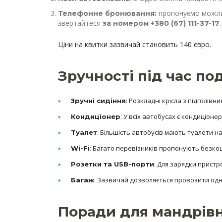
пропонуємо можли
Телефонне бронювання:
звертайтеся
.
за номером
+380 (67) 111-37-17
Ціни на квитки зазвичай становить 140 євро.
Зручності під час по
: Розкладні крісла з підголів
Зручні сидіння
: У всіх автобусах є кондиціоне
Кондиціонер
: Більшість автобусів мають туалети на
Туалет
: Багато перевізників пропонують безкошт
Wi-Fi
: Для зарядки пристро
Розетки та USB-порти
: Зазвичай дозволяється провозити одну
Багаж
Поради для мандрів