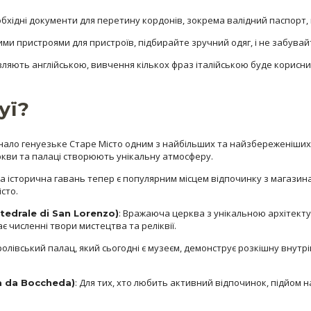
еобхідні документи для перетину кордонів, зокрема валідний паспорт, 
ми пристроями для пристроїв, підбирайте зручний одяг, і не забувайте
вляють англійською, вивчення кількох фраз італійською буде корисним
уї?
нало генуезьке Старе Місто одним з найбільших та найзбереженіших
еркви та палаці створюють унікальну атмосферу.
а історична гавань тепер є популярним місцем відпочинку з магазин
сто.
: Вражаюча церква з унікальною архітекту
drale di San Lorenzo)
 численні твори мистецтва та реліквії.
ролівський палац, який сьогодні є музеєм, демонструє розкішну внут
: Для тих, хто любить активний відпочинок, підйом
 da Boccheda)