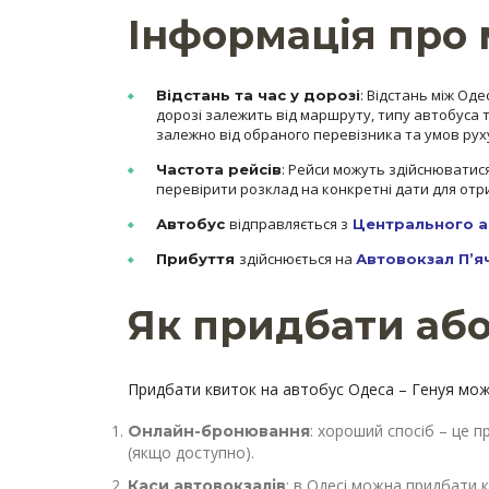
Інформація про 
: Відстань між Оде
Відстань та час у дорозі
дорозі залежить від маршруту, типу автобуса та
залежно від обраного перевізника та умов рух
: Рейси можуть здійснюватися
Частота рейсів
перевірити розклад на конкретні дати для отри
відправляється з
Автобус
Центрального а
здійснюється на
Прибуття
Автовокзал П’я
Як придбати аб
Придбати квиток на автобус Одеса – Генуя мож
: хороший спосіб – це 
Онлайн-бронювання
(якщо доступно).
: в Одесі можна придбати 
Каси автовокзалів