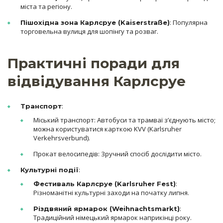
міста та регіону.
: Популярна
Пішохідна зона Карлсруе (Kaiserstraße)
торговельна вулиця для шопінгу та розваг.
Практичні поради для
відвідування Карлсруе
:
Транспорт
Міський транспорт: Автобуси та трамваї з’єднують місто;
можна користуватися карткою KVV (Karlsruher
Verkehrsverbund).
Прокат велосипедів: Зручний спосіб дослідити місто.
:
Культурні події
:
Фестиваль Карлсруе (Karlsruher Fest)
Різноманітні культурні заходи на початку липня.
:
Різдвяний ярмарок (Weihnachtsmarkt)
Традиційний німецький ярмарок наприкінці року.