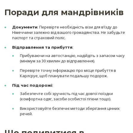
Поради для мандрівників
: Перевірте необхідність візи для в’їзду до
Документи
Німеччини залежно від вашого громадянства. Не забудьте
паспорт та страховий поліс.
:
Відправлення та прибуття
Прибуваючи на автостанцію, надійдіть з запасом часу
(мінімум за 30 хвилин до відправлення).
Перевірте точну інформацію про місце прибуття в
Карлсруе, щоб планувати подальшу подорож.
:
Під час подорожі
Забезпечте собі зручність під час довгої поїздки
(комфортна одяг, засоби особистої гігієни тощо).
Використовуйте безпечні методи зберігання цінних
речей.
Що подивитися в