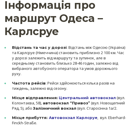
Інформація про
маршрут Одеса –
Карлсруе
: Відстань між Одесою (Україна)
Відстань та час у дорозі
та Карлсруе (Німеччина) становить приблизно 2 100 км. Час
у дорозі залежить від маршруту та зупинок, але в
середньому становить близько 28-46 годин, залежно від
вибраного автобусного оператора та умов дорожнього
руху.
: Рейси здійснюються кілька разів на
Частота рейсів
тиждень, залежно від сезону.
(вул.
Місце відправлення:
Центральний автовокзал
Колонтаєва, 58),
(вул. Новощепний
автовокзал “Привоз”
Ряд, 5), або
(вул. Старосінна 1а/2.
Залізничний вокзал
, вул. Eberhard-
Місце прибуття:
Автовокзал Карлсруе
Finckh-Straße.