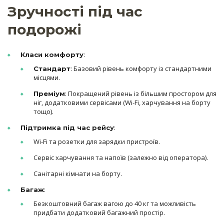
Зручності під час
подорожі
:
Класи комфорту
: Базовий рівень комфорту із стандартними
Стандарт
місцями.
: Покращений рівень із більшим простором для
Преміум
ніг, додатковими сервісами (Wi-Fi, харчування на борту
тощо).
:
Підтримка під час рейсу
Wi-Fi та розетки для зарядки пристроїв.
Сервіс харчування та напоїв (залежно від оператора).
Санітарні кімнати на борту.
:
Багаж
Безкоштовний багаж вагою до 40 кг та можливість
придбати додатковий багажний простір.