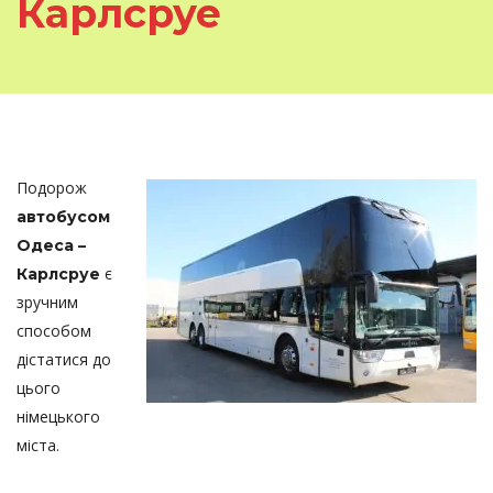
Карлсруе
Подорож
автобусом
Одеса –
є
Карлсруе
зручним
способом
дістатися до
цього
німецького
міста.