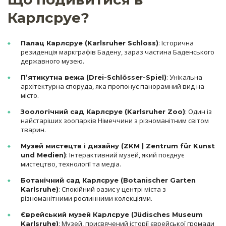
Карлсруе?
: Історична
Палац Карлсруе (Karlsruher Schloss)
резиденція маркграфів Бадену, зараз частина Баденського
державного музею.
: Унікальна
П’ятикутна вежа (Drei-Schlösser-Spiel)
архітектурна споруда, яка пропонує панорамний вид на
місто.
: Один із
Зоологічний сад Карлсруе (Karlsruher Zoo)
найстаріших зоопарків Німеччини з різноманітним світом
тварин.
Музей мистецтв і дизайну (ZKM | Zentrum für Kunst
: Інтерактивний музей, який поєднує
und Medien)
мистецтво, технології та медіа.
Ботанічний сад Карлсруе (Botanischer Garten
: Спокійний оазис у центрі міста з
Karlsruhe)
різноманітними рослинними колекціями.
Єврейський музей Карлсруе (Jüdisches Museum
: Музей, присвячений історії єврейської громади
Karlsruhe)