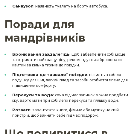
: наявність туалету на борту автобуса.
Санвузол
Поради для
мандрівників
: щоб забезпечити собі місце
Бронювання заздалегідь
та отримати найкращу ціну, рекомендується бронювати
квитки за кілька тижнів до поїздки.
: візьміть з собою
Підготовка до тривалої поїздки
подушку для шиї, легкий плед та засоби особистої гігієни для
підвищення комфорту.
: хоча під час зупинок можна придбати
Перекуси та вода
їжу, варто мати при собі легкі перекуси та пляшку води.
: завантажте книги, фільми або музику на свій
Розваги
пристрій, щоб зайняти себе під час подорожі.
Що подивитися в