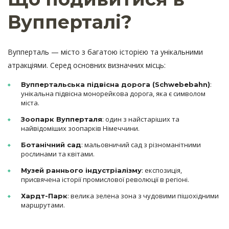
Вупперталі?
Вупперталь — місто з багатою історією та унікальними
атракціями. Серед основних визначних місць:
:
Вуппертальська підвісна дорога (Schwebebahn)
унікальна підвісна монорейкова дорога, яка є символом
міста.
: один з найстаріших та
Зоопарк Вупперталя
найвідоміших зоопарків Німеччини.
: мальовничий сад з різноманітними
Ботанічний сад
рослинами та квітами.
: експозиція,
Музей раннього індустріалізму
присвячена історії промислової революції в регіоні.
: велика зелена зона з чудовими пішохідними
Хардт-Парк
маршрутами.