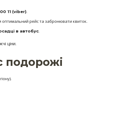
.
0 11 (viber)
и оптимальний рейс та забронювати квиток.
.
осадці в автобус
чі ціни.
ас подорожі
іону).