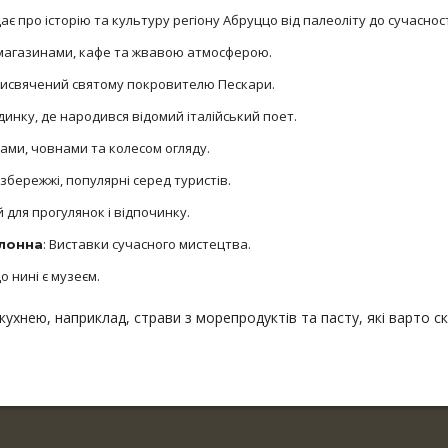
ає про історію та культуру регіону Абруццо від палеоліту до сучасност
 магазинами, кафе та жвавою атмосферою.
рисвячений святому покровителю Пескари.
удинку, де народився відомий італійський поет.
ами, човнами та колесом огляду.
узбережжі, популярні серед туристів.
й для прогулянок і відпочинку.
: Виставки сучасного мистецтва.
олонна
о нині є музеєм.
ухнею, наприклад, страви з морепродуктів та пасту, які варто с