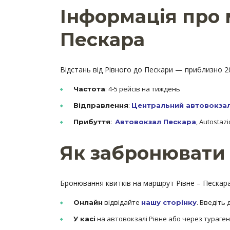
Інформація про 
Пескара
Відстань від Рівного до Пескари — приблизно 20
: 4-5 рейсів на тиждень
Частота
:
Відправлення
Центральний автовокзал
:
, Autostaz
Прибуття
Автовокзал Пескара
Як забронювати 
Бронювання квитків на маршрут Рівне – Пескара
відвідайте
. Введіть 
Онлайн
нашу сторінку
на автовокзалі Рівне або через тураген
У касі