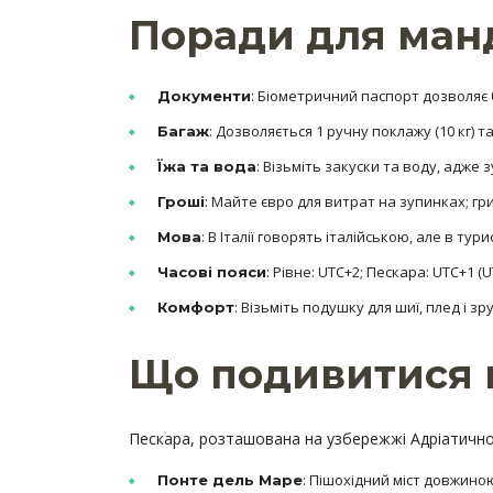
Поради для ман
: Біометричний паспорт дозволяє бе
Документи
: Дозволяється 1 ручну поклажу (10 кг) та
Багаж
: Візьміть закуски та воду, адже
Їжа та вода
: Майте євро для витрат на зупинках; гр
Гроші
: В Італії говорять італійською, але в ту
Мова
: Рівне: UTC+2; Пескара: UTC+1 (U
Часові пояси
: Візьміть подушку для шиї, плед і з
Комфорт
Що подивитися в
Пескара, розташована на узбережжі Адріатичного
: Пішохідний міст довжино
Понте дель Маре