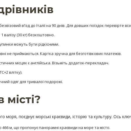
дрівників
звізовий в’їзд до Італії на 90 днів. Для довших поїздок перевірте віз
 1 валізу (30 кг) безкоштовно.
 зупинки можуть бути рідкісними.
ивні не приймаються. Картка зручна для безготівкових платежів.
ристичних місцях є англійська. Візьміть додаток-перекладач.
TC+2 влітку).
ручний одяг для тривалої подорожі.
 місті?
 моря, поєднує морські краєвиди, історію та культуру. Ось ключ
ю 466 м, що пропонує панорамні краєвиди на море та місто.