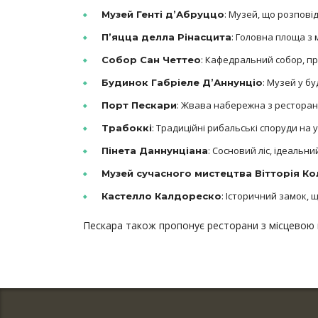
: Музей, що розповід
Музей Генті д’Абруццо
: Головна площа з
П’яцца делла Рінасцита
: Кафедральний собор, п
Собор Сан Четтео
: Музей у б
Будинок Габріеле Д’Аннунціо
: Жвава набережна з ресторан
Порт Пескари
: Традиційні рибальські споруди на 
Трабоккі
: Сосновий ліс, ідеальни
Пінета Даннунціана
Музей сучасного мистецтва Вітторія К
: Історичний замок, щ
Кастелло Калдореско
Пескара також пропонує ресторани з місцевою к