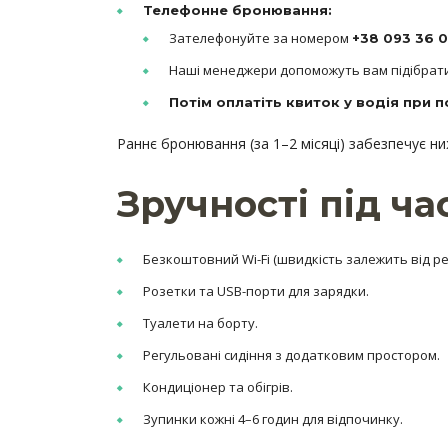
Телефонне бронювання:
Зателефонуйте за номером
+38 093 36 00
Наші менеджери допоможуть вам підібрат
Потім оплатіть квиток у водія при п
Раннє бронювання (за 1–2 місяці) забезпечує ниж
Зручності під ч
Безкоштовний Wi-Fi (швидкість залежить від рег
Розетки та USB-порти для зарядки.
Туалети на борту.
Регульовані сидіння з додатковим простором.
Кондиціонер та обігрів.
Зупинки кожні 4–6 годин для відпочинку.