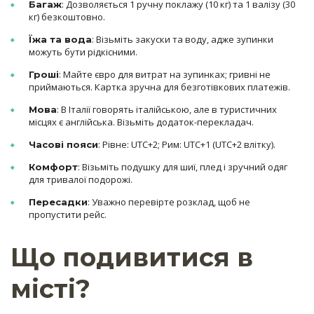
: Дозволяється 1 ручну поклажу (10 кг) та 1 валізу (30
Багаж
кг) безкоштовно.
: Візьміть закуски та воду, адже зупинки
Їжа та вода
можуть бути рідкісними.
: Майте євро для витрат на зупинках; гривні не
Гроші
приймаються. Картка зручна для безготівкових платежів.
: В Італії говорять італійською, але в туристичних
Мова
місцях є англійська. Візьміть додаток-перекладач.
: Рівне: UTC+2; Рим: UTC+1 (UTC+2 влітку).
Часові пояси
: Візьміть подушку для шиї, плед і зручний одяг
Комфорт
для тривалої подорожі.
: Уважно перевірте розклад, щоб не
Пересадки
пропустити рейс.
Що подивитися в
місті?