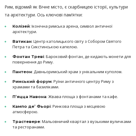
Рим, відомий як Вічне місто, є скарбницею історії, культури
та архітектури. Ось ключові пам’ятки:
: Іконічна римська арена, символ античної
Колізей
архітектури.
: Центр католицького світу з Собором Святого
Ватикан
Петра та Сикстинською капелою.
: Бароковий фонтан, де кидають монети для
Фонтан Треві
повернення до Риму.
: Давньоримський храм з унікальним куполом.
Пантеон
: Руїни античного центру Риму з
Римський форум
храмами та базиліками.
: Жвава площа з фонтанами та кафе.
П’яцца Навона
: Ринкова площа з місцевою
Кампо де’ Фьорі
атмосферою.
: Мальовничий квартал з вузькими вуличками
Трастевере
та ресторанами.