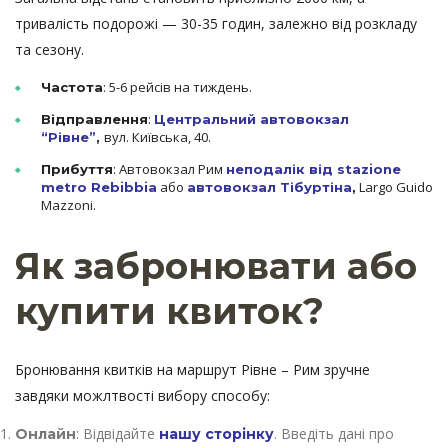
тривалість подорожі — 30-35 годин, залежно від розкладу
та сезону.
: 5-6 рейсів на тиждень.
Частота
:
Відправлення
Центральний автовокзал
вул. Київська, 40.
“Рівне”
,
: Автовокзал Рим
Прибуття
неподалік від stazione
або
Largo Guido
metro Rebibbia
автовокзал Тібуртіна
,
Mazzoni.
Як забронювати або
купити квиток?
Бронювання квитків на маршрут Рівне – Рим зручне
завдяки можлтвості вибору способу:
: Відвідайте
. Введіть дані про
Онлайн
нашу сторінку