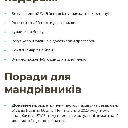
Безкоштовний Wi-Fi (швидкість залежить від регіону).
Розетки та USB-порти для зарядки.
Туалети на борту.
Регульовані сидіння з додатковим простором.
Кондиціонер та обігрів.
Зупинки кожні 4–6 годин для відпочинку.
Поради для
мандрівників
: Біометричний паспорт дозволяє безвізовий
Документи
в’їзд до Італії на 90 днів. Починаючи з 2025 року, може
знадобитися ETIAS, тому перевірте актуальні вимоги на. Для
довших поїздок потрібна віза.