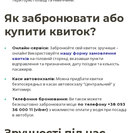
територію Польщі та Німеччини.
Як забронювати або
купити квиток?
Забронюйте свій квиток зручніше –
Онлайн-сервіси:
онлайн! Використовуйте
нашу форму замовлення
на головній сторінці, вказавши пункти
квитків
відправлення та призначення, дату поїздки та кількість
пасажирів.
Можна придбати квитки
Каси автовокзалів:
безпосередньо в касах автовокзалу “Центральний” у
Житомирі.
Ви також можете
Телефонне бронювання:
безкоштовно забронювати місце
по телефону +38 093
з можливістю оплати у водія при посадці
36 000 11 (viber)
в автобуси.