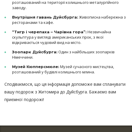
розташований на території колишнього металургійного
заводу.
Живописна набережна з
Внутрішня гавань Дуйсбурга:
ресторанами та кафе.
Незвичайна
“Тигр і черепаха – Чарівна гора”:
скульптура у вигляді американських гірок, з якої
відкривається чудовий вид на місто.
Один з найбільших зоопарків
Зоопарк Дуйсбурга:
Німеччини.
Музей сучасного мистецтва,
Музей Кюпперсмюле:
розташований у будівлі колишнього млина.
Сподіваємося, що ця інформація допоможе вам спланувати
вашу подорож з Житомира до Дуйсбурга. Бажаємо вам
приємної подорожі!