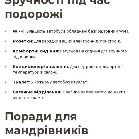
Зручності під час
подорожі
: Більшість автобусів обладнані безкоштовним Wi-Fi.
Wi-Fi
: Для зарядки ваших електронних пристроїв.
Розетки
: Регульовані сидіння для зручного
Комфортні сидіння
відпочинку.
: Для підтримки комфортної
Кондиціонер/опалення
температури в салоні.
: У кожному автобусі є туалет.
Туалет
1 велика валіза вагою до 40 кг + 1
Багажне відділення:
ручна поклажа.
Поради для
мандрівників