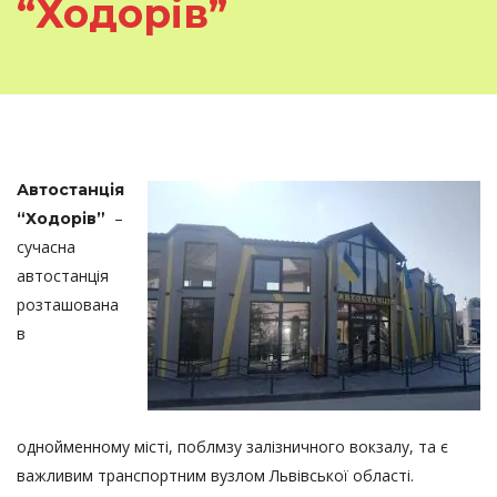
“Ходорів”
Автостанція
–
“Ходорів”
сучасна
автостанція
розташована
в
однойменному місті, поблмзу залізничного вокзалу, та є
важливим транспортним вузлом Львівської області.