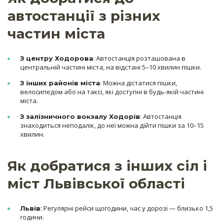
автостанції з різних
частин міста
: Автостанція розташована в
З центру Ходорова
центральній частині міста, на відстані 5–10 хвилин пішки.
: Можна дістатися пішки,
З інших районів міста
велосипедом або на таксі, які доступні в будь-якій частині
міста.
: Автостанція
З залізничного вокзалу Ходорів
знаходиться неподалік, до неї можна дійти пішки за 10–15
хвилин.
Як добратися з інших сіл і
міст Львівської області
: Регулярні рейси щогодини, час у дорозі — близько 1,5
Львів
години.