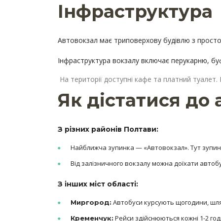
Інфраструктура
Автовокзал має триповерхову будівлю з просто
Інфраструктура вокзалу включає перукарню, буф
На території доступні кафе та платний туалет. 
Як дістатися до
З різних районів Полтави:
Найближча зупинка — «Автовокзал». Тут зупиняю
Від залізничного вокзалу можна доїхати авто
З інших міст області:
Автобуси курсують щогодини, шля
Миргород:
Рейси здійснюються кожні 1-2 годи
Кременчук: