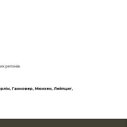
их регіонів.
рлін
,
Ганновер
,
Мюнхен
,
Лейпциг
,