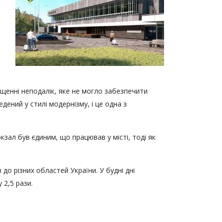
іщенні неподалік, яке не могло забезпечити
дений у стилі модернізму, і це одна з
кзал був єдиним, що працював у місті, тоді як
о різних областей України. У будні дні
 2,5 рази.