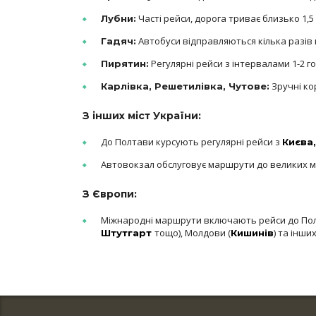
Часті рейси, дорога триває близько 1,5
Лубни:
Автобуси відправляються кілька разів н
Гадяч:
Регулярні рейси з інтервалами 1-2 го
Пирятин:
Зручні ко
Карлівка, Решетилівка, Чутове:
З інших міст України:
До Полтави курсують регулярні рейси з
Києва
Автовокзал обслуговує маршрути до великих м
З Європи:
Міжнародні маршрути включають рейси до Пол
тощо), Молдови (
) та інших
Штутгарт
Кишинів