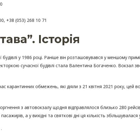
00
00, +38 (053) 268 10 71
тава”.
Історія
 будівлі у 1986 році. Раніше він розташовувався у меншому прим
екторкою сучасної будівлі стала Валентина Богаченко. Вокзал зве
ас карантинних обмежень, які діяли з 21 квітня 2021 року, цей во
гнення з автовокзалу щодня відправлялося близько 280 рейсів д
сажирів, а у вихідні та святкові дні ця кількість збільшувалася у
.