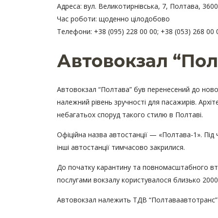
Адреса: вул. Великотирнівська, 7, Полтава, 360
Час роботи: щоденно цілодобово
Телефони: +38 (
095) 228 00 00; +38 (053) 268 00 
Автовокзал “Пол
Автовокзал “Полтава” був перенесений до нової
належний рівень зручності для пасажирів. Архіт
небагатьох споруд такого стилю в Полтаві.
Офіційна назва автостанції — «Полтава-1». Під ч
інші автостанції тимчасово закрилися.
До початку карантину та повномасштабного втор
послугами вокзалу користувалося близько 2000 па
Автовокзал належить ТДВ “Полтаваавтотранс” 