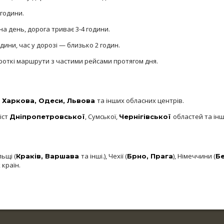
 години.
а день, дорога триває 3-4 години.
дини, час у дорозі — близько 2 годин.
роткі маршрути з частими рейсами протягом дня.
та інших обласних центрів.
,
Харкова
,
Одеси
,
Львова
іст
, Сумської,
областей та інш
Дніпропетровської
Чернігівської
ьщі (
та інші.), Чехії (
), Німеччини (
Краків
,
Варшава
Брно
,
Прага
Бе
 країн.