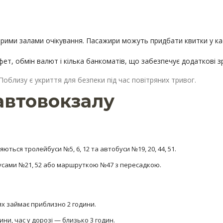
рими залами очікування. Пасажири можуть придбати квитки у ка
ет, обмін валют і кілька банкоматів, що забезпечує додаткові з
Поблизу є укриття для безпеки під час повітряних тривог.
 автовокзалу
ться тролейбуси №5, 6, 12 та автобуси №19, 20, 44, 51.
бусами №21, 52 або маршруткою №47 з пересадкою.
х займає приблизно 2 години.
ни, час у дорозі — близько 3 годин.