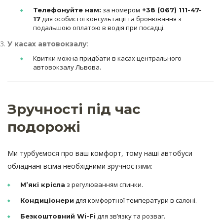
за номером
Телефонуйте нам:
+38 (067) 111-47-
для особистої консультації та бронювання з
17
подальшою оплатою в водія при посадці.
:
У касах автовокзалу
Квитки можна придбати в касах центрального
автовокзалу Львова.
Зручності під час
подорожі
Ми турбуємося про ваш комфорт, тому наші автобуси
обладнані всіма необхідними зручностями:
з регулюванням спинки.
М’які крісла
для комфортної температури в салоні.
Кондиціонери
для зв’язку та розваг.
Безкоштовний Wi-Fi