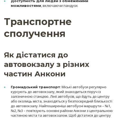
Доступність для людей з обмеженими
, включаючи пандуси.
можливостями
Транспортне
сполучення
Як дістатися до
автовокзалу з різних
частин Анкони
: Міські автобуси регулярно
Громадський транспорт
курсують до автовокзалу, який знаходиться поруч із
залізничною станцією. Лінії автобусів, що йдуть до центру
або околиць міста, знаходяться у безпосередній близькості
до автовокзалу. Найпоширеніші автобусні маршрути – №1,
№2, №3 – пов’язують основні райони Анкони з центральною
частиною міста та автовокзалом. Щоб дістатися до центру