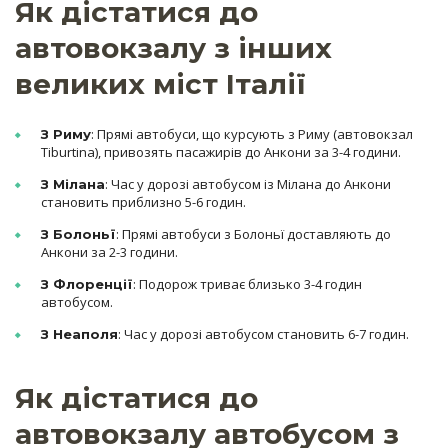
Як дістатися до
автовокзалу з інших
великих міст Італії
: Прямі автобуси, що курсують з Риму (автовокзал
З Риму
Tiburtina), привозять пасажирів до Анкони за 3-4 години.
: Час у дорозі автобусом із Мілана до Анкони
З Мілана
становить приблизно 5-6 годин.
: Прямі автобуси з Болоньї доставляють до
З Болоньї
Анкони за 2-3 години.
: Подорож триває близько 3-4 годин
З Флоренції
автобусом.
: Час у дорозі автобусом становить 6-7 годин.
З Неаполя
Як дістатися до
автовокзалу автобусом з