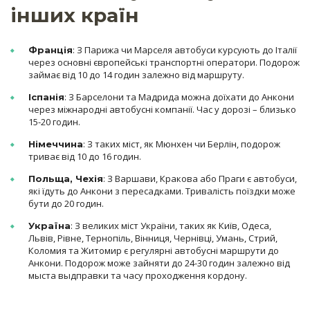
інших країн
: З Парижа чи Марселя автобуси курсують до Італії
Франція
через основні європейські транспортні оператори. Подорож
займає від 10 до 14 годин залежно від маршруту.
: З Барселони та Мадрида можна доїхати до Анкони
Іспанія
через міжнародні автобусні компанії. Час у дорозі – близько
15-20 годин.
: З таких міст, як Мюнхен чи Берлін, подорож
Німеччина
триває від 10 до 16 годин.
: З Варшави, Кракова або Праги є автобуси,
Польща, Чехія
які їдуть до Анкони з пересадками. Тривалість поїздки може
бути до 20 годин.
: З великих міст України, таких як Київ, Одеса,
Україна
Львів, Рівне, Тернопіль, Вінниця, Чернівці, Умань, Стрий,
Коломия та Житомир є регулярні автобусні маршрути до
Анкони. Подорож може зайняти до 24-30 годин залежно від
мыста выдправки та часу проходження кордону.