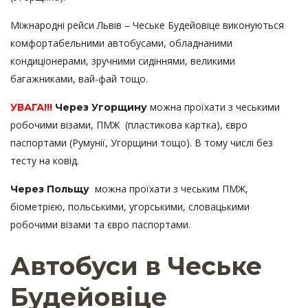
Міжнародні рейси Львів – Чеське Будейовіце виконуються
комфортабельними автобусами, обладнаними
кондиціонерами, зручними сидіннями, великими
багажниками, вай-фай тощо.
можна проїхати з чеськими
УВАГА!!!
Через Угорщину
робочими візами, ПМЖ (пластикова картка), євро
паспортами (Румунії, Угорщини тощо). В тому числі без
тесту на ковід.
можна проїхати з чеським ПМЖ,
Через Польщу
біометрією, польськими, угорськими, словацькими
робочими візами та євро паспортами.
Автобуси в Чеське
Будейовіце