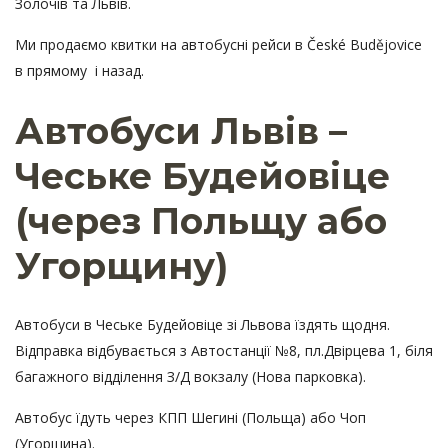
Золочів та Львів.
Ми продаємо квитки на автобусні рейси в České Budějovice
в прямому і назад.
Автобуси Львів –
Чеське Будейовіце
(через Польщу або
Угорщину)
Автобуси в Чеське Будейовіце зі Львова їздять щодня.
Відправка відбувається з Автостанції №8, пл.Двірцева 1, біля
багажного відділення З/Д вокзалу (Нова парковка).
Автобус їдуть через КПП Шегині (Польща) або Чоп
(Угорщина).