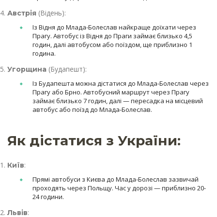
(Відень):
Австрія
Із Відня до Млада-Болеслав найкраще доїхати через
Прагу. Автобус із Відня до Праги займає близько 4,5
годин, далі автобусом або поїздом, ще приблизно 1
година.
(Будапешт):
Угорщина
Із Будапешта можна дістатися до Млада-Болеслав через
Прагу або Брно. Автобусний маршрут через Прагу
займає близько 7 годин, далі — пересадка на місцевий
автобус або поїзд до Млада-Болеслав.
Як дістатися з України:
:
Київ
Прямі автобуси з Києва до Млада-Болеслав зазвичай
проходять через Польщу. Час у дорозі — приблизно 20-
24 години.
:
Львів