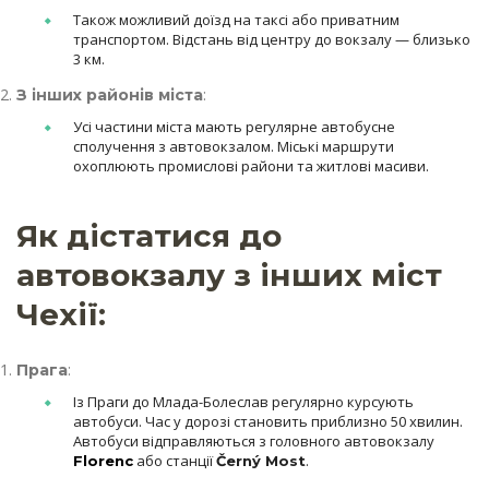
Також можливий доїзд на таксі або приватним
транспортом. Відстань від центру до вокзалу — близько
3 км.
:
З інших районів міста
Усі частини міста мають регулярне автобусне
сполучення з автовокзалом. Міські маршрути
охоплюють промислові райони та житлові масиви.
Як дістатися до
автовокзалу з інших міст
Чехії:
:
Прага
Із Праги до Млада-Болеслав регулярно курсують
автобуси. Час у дорозі становить приблизно 50 хвилин.
Автобуси відправляються з головного автовокзалу
або станції
.
Florenc
Černý Most