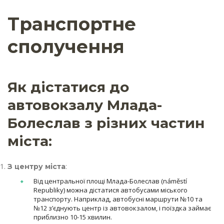
Транспортне
сполучення
Як дістатися до
автовокзалу Млада-
Болеслав з різних частин
міста:
:
З центру міста
Від центральної площі Млада-Болеслав (náměstí
Republiky) можна дістатися автобусами міського
транспорту. Наприклад, автобусні маршрути №10 та
№12 з’єднують центр із автовокзалом, і поїздка займає
приблизно 10-15 хвилин.