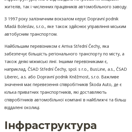
жителів, так і численних працівників автомобільного заводу.
З 1997 року залізничним вокзалом керує Dopravní podnik
Mladá Boleslav, s.r.o., яке також здійснює управління міським
автобусним транспортом.
Найбільшим перевізником є Arriva Střední Čechy, яка
забезпечує більшість регіонального транспорту по місту, а
також деякі міжміські лінії. Іншими перевізниками є,
наприклад, ČSAD Střední Čechy, spol. s r.o., BusLine, a.s., ČSAD
Liberec, a.s. або Dopravní podnik Kněžmost, s.r.o. Важливе
значення має перевезення співробітників Škoda Auto, де є
кілька приватних транспортників, які доставляють
співробітників автомобільної компанії в найближчі та більш
віддалені околиці.
Інфраструктура