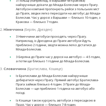
З Польщі (наприклад, із Варшави чи Кракова)
найзручніше доїхати до Млада-Болеслав через Прагу.
Автобусні компанії пропонують рейси з польських міст
до Праги, звідки легко пересідати на автобус до Млада-
Болеслав. Час у дорозі з Варшави — близько 10 годин, з
Кракова — близько 7 годин.
(Берлін, Дрезден):
Німеччина
З Німеччини автобуси проходять через Прагу.
Наприклад, із Дрездена до Праги автобуси йдуть
приблизно 2 години, звідти можна легко дістатися до
Млада-Болеслав.
З Берліна до Праги час у дорозі на автобусі — 4-5 годин,
а потім ще близько 1 години до Млада-Болеслав.
(Братислава, Кошице):
Словаччина
Із Братислави до Млада-Болеслав найзручніше
добиратися через Прагу. Прямий автобус Братислава-
Прага займає близько 4 годин. З Праги до Млада-
Болеслав — ще приблизно 1 година на автобусі або
поїзді.
Із Кошице також курсують автобуси з пересадкою в
Празі. Час у дорозі — близько 7-8 годин.