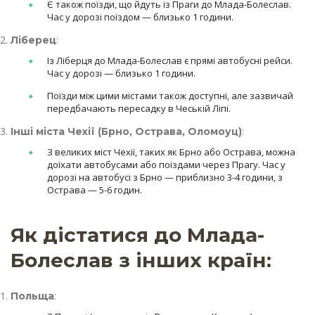
Є також поїзди, що йдуть із Праги до Млада-Болеслав.
Час у дорозі поїздом — близько 1 години.
:
Ліберец
Із Ліберця до Млада-Болеслав є прямі автобусні рейси.
Час у дорозі — близько 1 години.
Поїзди між цими містами також доступні, але зазвичай
передбачають пересадку в Чеській Ліпі.
:
Інші міста Чехії (Брно, Острава, Оломоуц)
З великих міст Чехії, таких як Брно або Острава, можна
доїхати автобусами або поїздами через Прагу. Час у
дорозі на автобусі з Брно — приблизно 3-4 години, з
Острава — 5-6 годин.
Як дістатися до Млада-
Болеслав з інших країн:
:
Польща