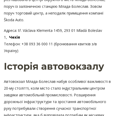
поруч із залізничною станцією Млада-Болеслав. Зовсім
поруч торговий центр, а неподалік приміщення компанії
Škoda Auto.
Адреса: tř. Václava Klementa 1459, 293 01 Mladá Boleslav
1,
Чехія
Телефон: +38 093 36 000 11 (бронювання квитків з/в
Україну)
Історія автовокзалу
Автовокзал Млада-Болеслав набув особливої важливості в
20-му столітті, коли місто стало індустріальним центром
завдяки автомобільній промисловості. Розширення
дорожньої інфраструктури та зростання автомобільного
руху потребували створення сучасної транспортної
інфраструктури, яка б відповідала потребам як місцевих