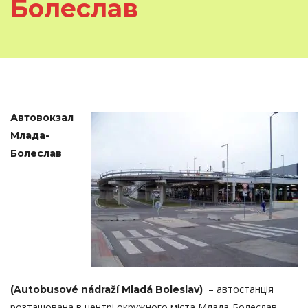
Болеслав
Автовокзал
Млада-
Болеслав
– автостанція
(
Autobusové nádraží Mladá Boleslav
)
розташована в центрі окружного міста Млада-Болеслав,