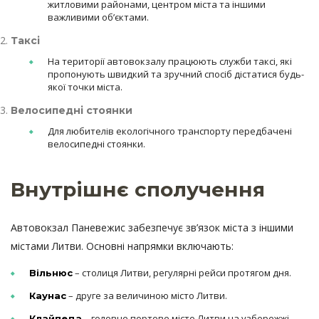
житловими районами, центром міста та іншими
важливими об’єктами.
Таксі
На території автовокзалу працюють служби таксі, які
пропонують швидкий та зручний спосіб дістатися будь-
якої точки міста.
Велосипедні стоянки
Для любителів екологічного транспорту передбачені
велосипедні стоянки.
Внутрішнє сполучення
Автовокзал Паневежис забезпечує зв’язок міста з іншими
містами Литви. Основні напрямки включають:
– столиця Литви, регулярні рейси протягом дня.
Вільнюс
– друге за величиною місто Литви.
Каунас
– головне портове місто Литви на узбережжі
Клайпеда