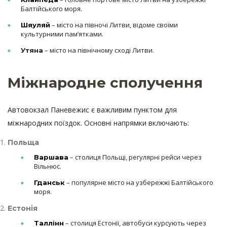
Балтійського моря.
– місто на півночі Литви, відоме своїми
Шяуляй
культурними пам’ятками.
– місто на північному сході Литви.
Утяна
Міжнародне сполучення
Автовокзал Паневежис є важливим пунктом для
міжнародних поїздок. Основні напрямки включають:
Польща
– столиця Польщі, регулярні рейси через
Варшава
Вільнюс.
– популярне місто на узбережжі Балтійського
Гданськ
моря.
Естонія
– столиця Естонії, автобуси курсують через
Таллінн