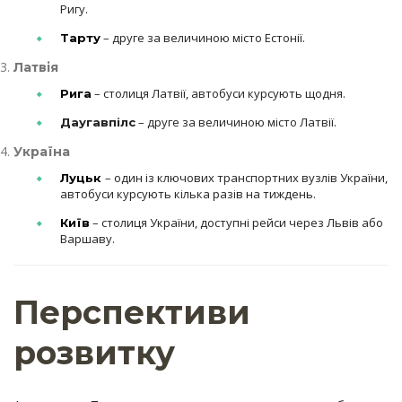
Ригу.
– друге за величиною місто Естонії.
Тарту
Латвія
– столиця Латвії, автобуси курсують щодня.
Рига
– друге за величиною місто Латвії.
Даугавпілс
Україна
– один із ключових транспортних вузлів України,
Луцьк
автобуси курсують кілька разів на тиждень.
– столиця України, доступні рейси через Львів або
Київ
Варшаву.
Перспективи
розвитку