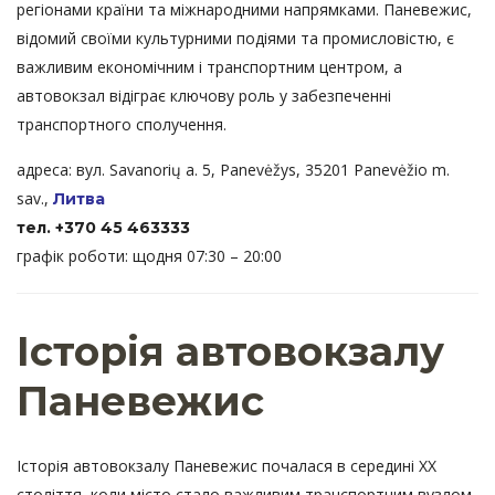
регіонами країни та міжнародними напрямками. Паневежис,
відомий своїми культурними подіями та промисловістю, є
важливим економічним і транспортним центром, а
автовокзал відіграє ключову роль у забезпеченні
транспортного сполучення.
адреса: вул. Savanorių a. 5, Panevėžys, 35201 Panevėžio m.
sav.,
Литва
тел. +370 45 463333
графік роботи: щодня 07:30 – 20:00
Історія автовокзалу
Паневежис
Історія автовокзалу Паневежис почалася в середині XX
століття, коли місто стало важливим транспортним вузлом