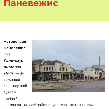
Паневежис
Автовокзал
Паневежис
(лит.
Panevezys
autobusų
) — це
stotis
важливий
транспортний
вузол у
північній
частині Литви, який забезпечує зв’язок міста з іншими