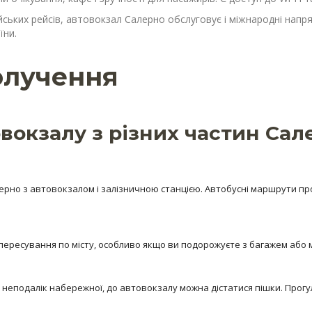
ійських рейсів, автовокзал Салерно обслуговує і міжнародні на
їни.
олучення
вокзалу з різних частин Сал
лерно з автовокзалом і залізничною станцією. Автобусні маршрути пр
 пересування по місту, особливо якщо ви подорожуєте з багажем або
 неподалік набережної, до автовокзалу можна дістатися пішки. Прогу