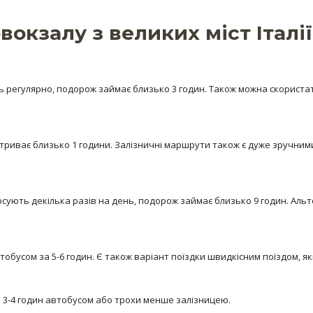
вокзалу з великих міст Італії
ь регулярно, подорож займає близько 3 годин. Також можна скорист
риває близько 1 години. Залізничні маршрути також є дуже зручними
рсують декілька разів на день, подорож займає близько 9 годин. Альт
обусом за 5-6 годин. Є також варіант поїздки швидкісним поїздом, як
 3-4 годин автобусом або трохи менше залізницею.