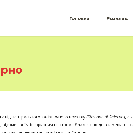
Головна
Розклад
ерно
к від центрального залізничного вокзалу (
Stazione di Salerno
), є
о, відоме своїм історичним центром і близькістю до знаменитог
а, так і до інших регіонів Італії та Європи.