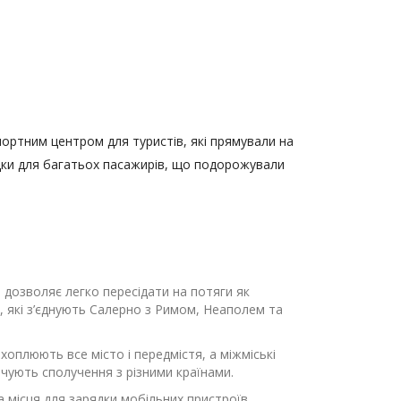
портним центром для туристів, які прямували на
адки для багатьох пасажирів, що подорожували
 дозволяє легко пересідати на потяги як
в, які з’єднують Салерно з Римом, Неаполем та
охоплюють все місто і передмістя, а міжміські
ечують сполучення з різними країнами.
та місця для зарядки мобільних пристроїв.