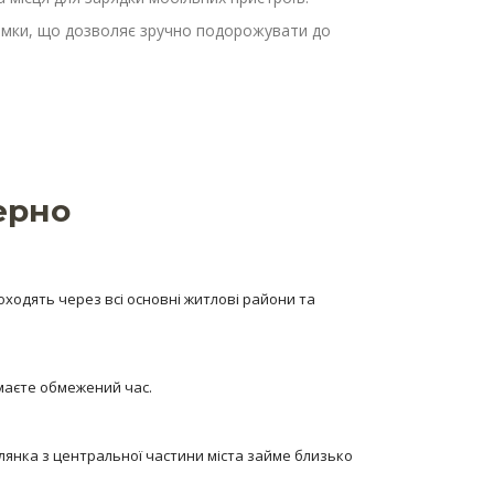
прямки, що дозволяє зручно подорожувати до
ерно
оходять через всі основні житлові райони та
 маєте обмежений час.
лянка з центральної частини міста займе близько