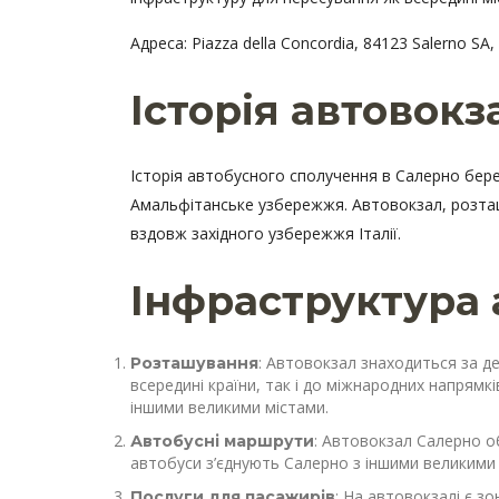
Адреса: Piazza della Concordia, 84123 Salerno SA
Історія автовок
Історія автобусного сполучення в Салерно бере
Амальфітанське узбережжя. Автовокзал, розташ
вздовж західного узбережжя Італії.
Інфраструктура 
: Автовокзал знаходиться за де
Розташування
всередині країни, так і до міжнародних напрямк
іншими великими містами.
: Автовокзал Салерно об
Автобусні маршрути
автобуси з’єднують Салерно з іншими великими м
: На автовокзалі є зо
Послуги для пасажирів