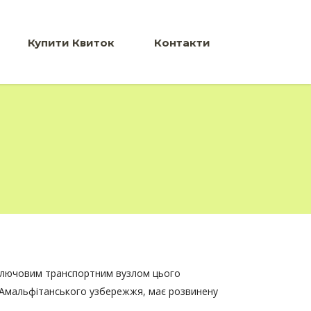
Купити Квиток
Контакти
 ключовим транспортним вузлом цього
о Амальфітанського узбережжя, має розвинену