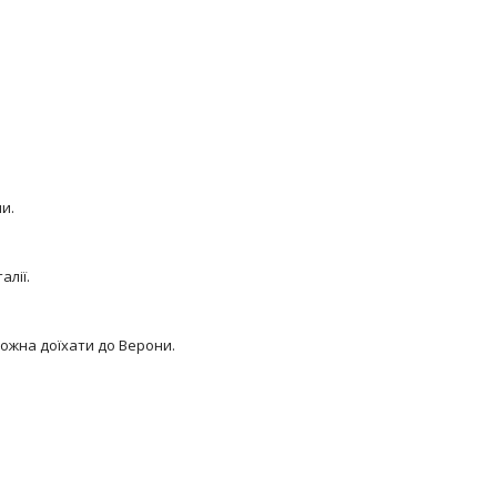
и.
алії.
можна доїхати до Верони.