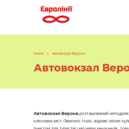
Home
Автовокзал Верона
Автовокзал Вер
розташований неподалік 
Автовокзал Верона
ключових міст Північної Італії, відоме своєю 
пунктом для туристів і місцевих мешканців, то