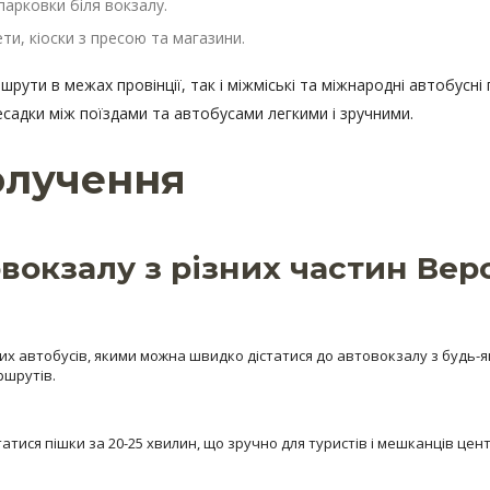
парковки біля вокзалу.
ти, кіоски з пресою та магазини.
рути в межах провінції, так і міжміські та міжнародні автобусн
есадки між поїздами та автобусами легкими і зручними.
олучення
вокзалу з різних частин Вер
 автобусів, якими можна швидко дістатися до автовокзалу з будь-яко
ршрутів.
татися пішки за 20-25 хвилин, що зручно для туристів і мешканців цен