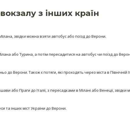
вокзалу з інших країн
ілана, звідки можна взяти автобус або поїзд до Верони.
лана або Турина, а потім пересадитися на автобус чи поїзд до Верон
до Верони. Також є потяги, які проходять через міста в Північній Іт
ави або Праги до Італії, з пересадками в Мілані або Венеції, звідки 
си та інших міст України до Верони.