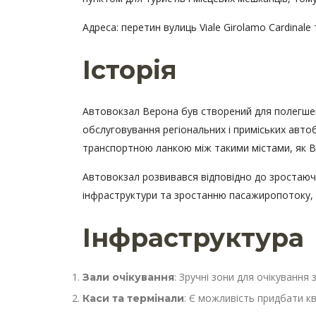
Адреса: перетин вулиць Viale Girolamo Cardinale 
Історія
Автовокзал Верона був створений для полегшен
обслуговування регіональних і приміських автоб
транспортною ланкою між такими містами, як Ве
Автовокзал розвивався відповідно до зростаючих
інфраструктури та зростанню пасажиропотоку, ав
Інфраструктура
: Зручні зони для очікування 
Зали очікування
: Є можливість придбати к
Каси та термінали