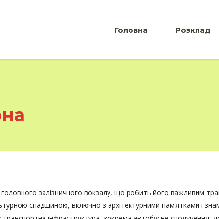
Головна
Розклад
она
головного залізничного вокзалу, що робить його важливим тран
культурною спадщиною, включно з архітектурними пам’ятками і з
му транспортна інфраструктура, зокрема автобусне сполучення, д