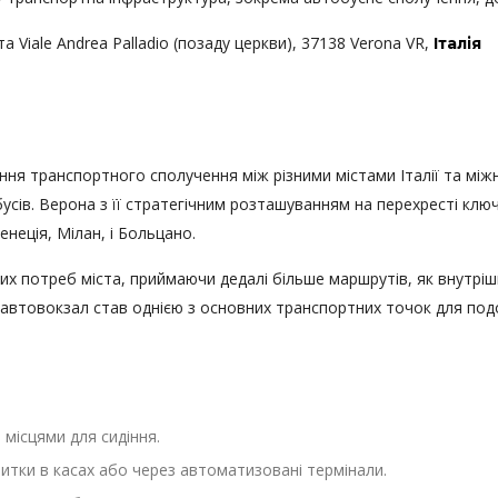
та Viale Andrea Palladio (позаду церкви), 37138 Verona VR,
Італія
ня транспортного сполучення між різними містами Італії та мі
усів. Верона з її стратегічним розташуванням на перехресті ключ
неція, Мілан, і Больцано.
 потреб міста, приймаючи дедалі більше маршрутів, як внутрішні
товокзал став однією з основних транспортних точок для подорож
з місцями для сидіння.
витки в касах або через автоматизовані термінали.