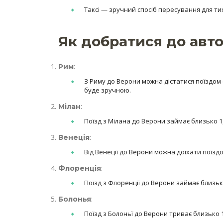
Таксі — зручний спосіб пересування для ти
Як добратися до авто
:
Рим
З Риму до Верони можна дістатися поїздом 
буде зручною.
:
Мілан
Поїзд з Мілана до Верони займає близько 1,
:
Венеція
Від Венеції до Верони можна доїхати поїздо
:
Флоренція
Поїзд з Флоренції до Верони займає близько
:
Болонья
Поїзд з Болоньї до Верони триває близько 