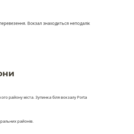
і перевезення. Вокзал знаходиться неподалік
они
го району міста. Зупинка біля вокзалу Porta
тральних районів.