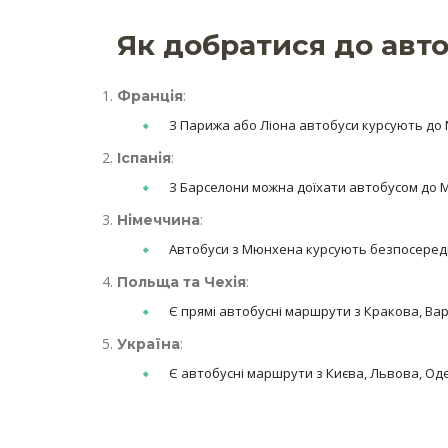
Як добратися до авто
:
Франція
З Парижа або Ліона автобуси курсують до М
:
Іспанія
З Барселони можна доїхати автобусом до Мі
:
Німеччина
Автобуси з Мюнхена курсують безпосередньо 
:
Польща та Чехія
Є прямі автобусні маршрути з Кракова, Варш
:
Україна
Є автобусні маршрути з Києва, Львова, Оде