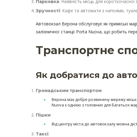
: Наявність місць для короткочасної 
Парковка
: Кафе та автомати з напоями, туале
Зручності
Автовокзал Верона обслуговує як приміські марш
залізничної станції Porta Nuova, що робить пер
Транспортне сп
Як добратися до авто
:
Громадським транспортом
Верона має добре розвинену мережу міських
Nuova є однією з головних для багатьох ма
:
Пішки
Від центру міста до автовокзалу можна діс
:
Таксі