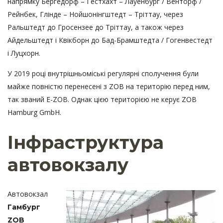
напрямку Бергедорф – Гестхахт – Лауенбург / Венторф /
Рейнбек, Глінде – Нойшонінгштедт – Тріттау, через
Ральштедт до Гросензее до Тріттау, а також через
Айдельштедт і Квікборн до Бад-Брамштедта / Гогенвестедт
і Луцхорн.
У 2019 році внутрішньоміські регулярні сполучення були
майже повністю перенесені з ZOB на територію перед ним,
так званий E-ZOB. Однак цією територією не керує ZOB
Hamburg GmbH.
Інфраструктура
автовокзалу
Автовокзал
Гамбург
ZOB