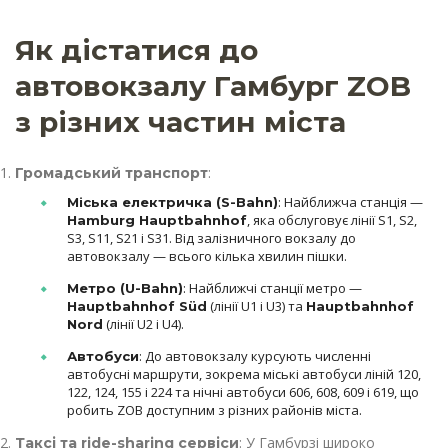
Як дістатися до
автовокзалу Гамбург ZOB
з різних частин міста
:
Громадський транспорт
: Найближча станція —
Міська електричка (S-Bahn)
, яка обслуговує лінії S1, S2,
Hamburg Hauptbahnhof
S3, S11, S21 і S31. Від залізничного вокзалу до
автовокзалу — всього кілька хвилин пішки.
: Найближчі станції метро —
Метро (U-Bahn)
(лінії U1 і U3) та
Hauptbahnhof Süd
Hauptbahnhof
(лінії U2 і U4).
Nord
: До автовокзалу курсують численні
Автобуси
автобусні маршрути, зокрема міські автобуси ліній 120,
122, 124, 155 і 224 та нічні автобуси 606, 608, 609 і 619, що
робить ZOB доступним з різних районів міста.
: У Гамбурзі широко
Таксі та ride-sharing сервіси