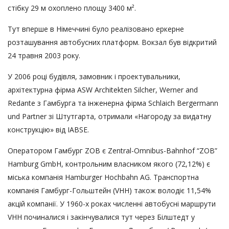
стібку 29 м охоплено площу 3400 м².
Тут вперше в Німеччині було реалізовано еркерне
розташування автобусних платформ. Вокзал був відкритий
24 травня 2003 року.
У 2006 році будівля, замовник і проектувальники,
архітектурна фірма ASW Architekten Silcher, Werner and
Redante з Гамбурга та інженерна фірма Schlaich Bergermann
und Partner зі Штутгарта, отримали «Нагороду за видатну
конструкцію» від IABSE.
Оператором Гамбург ZOB є Zentral-Omnibus-Bahnhof “ZOB”
Hamburg GmbH, контрольним власником якого (72,12%) є
міська компанія Hamburger Hochbahn AG. Транспортна
компанія Гамбург-Гольштейн (VHH) також володіє 11,54%
акцій компанії. У 1960-х роках численні автобусні маршрути
VHH починалися і закінчувалися тут через Білштедт у