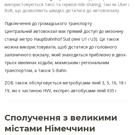
використовуються таксі та сервіси ride-sharing, такі як Uber і
Bolt, що дозволяють швидко дістатися до автовокзалу.
Підключення до громадського транспорту
Центральний автовокзал має прямий доступ до мезоніну
станції метро Hauptbahnhof Süd (лінії U1 і U3). Це також
можна використовувати, щоб дістатися до головного
залізничного вокзалу, який знаходиться приблизно в двох-
трьох хвилинах ходьби, міжміським і регіональним
транспортом, а також S-Bahn.
ZOB також обслуговується метробусами ліній 3, 5, 16, 18 і
19, які є частиною HVV, експрес-автобусами ліній X35 і
Сполучення з великими
містами Німеччини