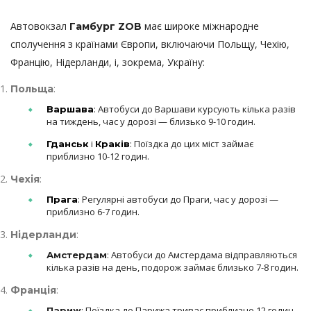
Автовокзал
має широке міжнародне
Гамбург ZOB
сполучення з країнами Європи, включаючи Польщу, Чехію,
Францію, Нідерланди, і, зокрема, Україну:
:
Польща
: Автобуси до Варшави курсують кілька разів
Варшава
на тиждень, час у дорозі — близько 9-10 годин.
і
: Поїздка до цих міст займає
Гданськ
Краків
приблизно 10-12 годин.
:
Чехія
: Регулярні автобуси до Праги, час у дорозі —
Прага
приблизно 6-7 годин.
:
Нідерланди
: Автобуси до Амстердама відправляються
Амстердам
кілька разів на день, подорож займає близько 7-8 годин.
:
Франція
: Поїздка до Парижа триває приблизно 12 годин.
Париж