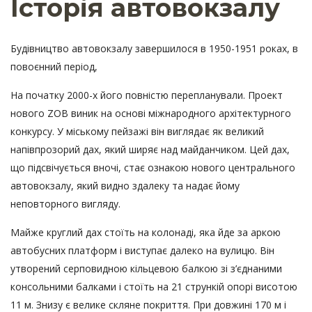
Історія автовокзалу
Будівництво автовокзалу завершилося в 1950-1951 роках, в
повоєнний період,
На початку 2000-х його повністю перепланували. Проект
нового ZOB виник на основі міжнародного архітектурного
конкурсу. У міському пейзажі він виглядає як великий
напівпрозорий дах, який ширяє над майданчиком. Цей дах,
що підсвічується вночі, стає ознакою нового центрального
автовокзалу, який видно здалеку та надає йому
неповторного вигляду.
Майже круглий дах стоїть на колонаді, яка йде за аркою
автобусних платформ і виступає далеко на вулицю. Він
утворений серповидною кільцевою балкою зі з’єднаними
консольними балками і стоїть на 21 стрункій опорі висотою
11 м. Знизу є велике скляне покриття. При довжині 170 м і