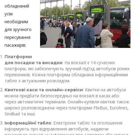
обладнаний
усім
необхідним
для зручного
пересування
пасажирів:
Платформи
: На вокзалі є 14 сучасних
для посадки та висадки
платформ, які забезпечують зручний під’їзд автобусів різних
перевізників. Кожна платформа обладнана інформаційними
табло з актуальним розкладом.
: Квитки на автобуси
Квиткові каси та онлайн-сервіси
можна придбати безпосередньо на вокзалі в касах або
через автоматичні термінали. Онлайн-купівля квитків також
широко розповсюджена через платформи FlixBus, Eurolines,
Sindbad та інші.
: Електронні табло та оголошення
Інформаційні табло
інформують про відправлення автобусів, надаючи
пасажирам актуальну інформацію про затримки або зміни в