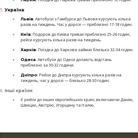
:
Україна
: Автобуси з Гамбурга до Львова курсують кілька
Львів
разів на тиждень. Час у дорозі — приблизно 17-18 годин.
: Подорож до Києва триває приблизно 25-26 годин,
Київ
рейси курсують кілька разів на тиждень.
: Поїздка до Харкова займає близько 32-34 годин.
Харків
: Автобуси до Одеси долають відстань
Одеса
приблизно за 30-32 години.
: Рейси до Дніпра курсують кілька разів на
Дніпро
тиждень, час у дорозі — близько 28-30 годин.
:
Інші країни
Є рейси до інших європейських країн, включаючи Данію,
Швецію, Австрію, Угорщину та Італію.