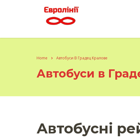
Home
Автобуси В Градец Кралове
Автобуси в Град
Автобусні ре