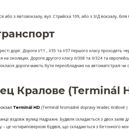
або з Автовокзалу, вул. Стрийска 109, або з З/Д вокзалу, біля б
транспорт
ті доріг. Дороги I/11 , I/35 та I/37 першого класу проходять чер
 на околицях. Дороги другого класу II/308 та II/324 та європейс
окласні дороги мають бути переобладнані на автомагістралі чи о
ец Кралове (Terminál 
вокзал
(Terminál hromadné dopravy Hradec Králové ) 
Terminál HD
нції вздовж вулиці Надражні. Будівля складається з двох залів д
ду – це чотириповерхові будівлі, що складаються з бетонного мо