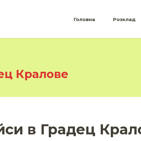
Головна
Розклад
ец Кралове
йси в Градец Крал