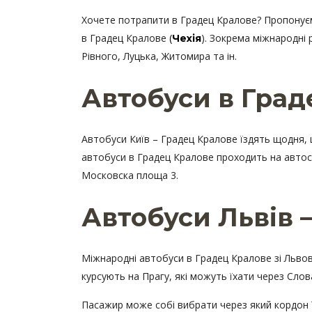
Хочете потрапити в Градец Кралове? Пропонуємо
в Градец Кралове
(
). Зокрема міжнародні 
Чехія
Рівного, Луцька, Житомира та ін.
Автобуси в Град
Автобуси Київ – Градец Кралове їздять щодня, 
автобуси в Градец Кралове проходить на автоста
Московска площа 3.
Автобуси Львів 
Міжнародні автобуси в Градец Кралове зі Львов
курсують на Прагу, які можуть їхати через Сло
Пасажир може собі вибрати через який кордон ї