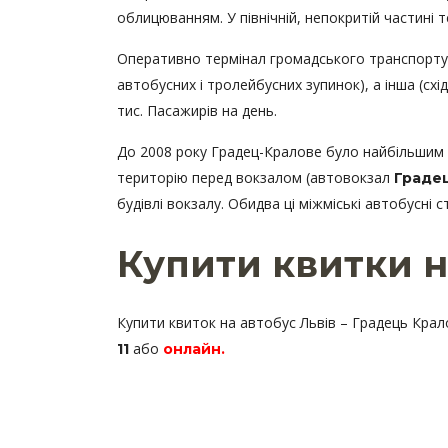
облицюванням. У північній, непокритій частині т
Оперативно термінал громадського транспорту п
автобусних і тролейбусних зупинок), а інша (сх
тис. Пасажирів на день.
До 2008 року Градец-Кралове було найбільшим м
територію перед вокзалом (автовокзал
Градец
будівлі вокзалу. Обидва ці міжміські автобусні
Купити квитки н
Купити квиток на автобус Львів – Градець Кра
або
11
онлайн
.