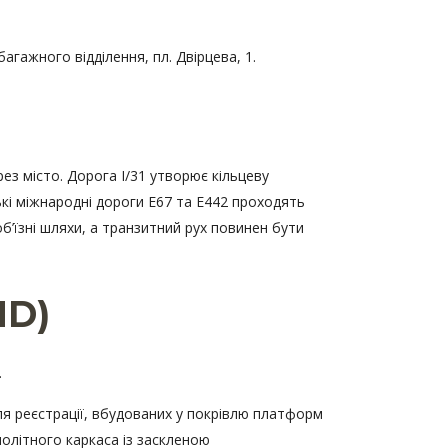
агажного відділення, пл. Двірцева, 1.
ез місто. Дорога I/31 утворює кільцеву
ькі міжнародні дороги E67 та E442 проходять
б’їзні шляхи, а транзитний рух повинен бути
HD)
.
ля реєстрації, вбудованих у покрівлю платформ
нолітного каркаса із заскленою