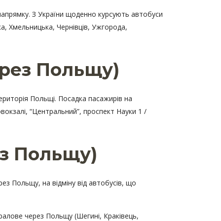
 напрямку. З України щоденно курсують автобуси
ка, Хмельницька, Чернівців, Ужгорода,
ерез Польщу)
ериторія Польщі. Посадка пасажирів на
вокзалі, “Центральний”, проспект Науки 1 /
ез Польщу)
ез Польщу, на відміну від автобусів, що
ралове через Польщу (Шегині, Краківець,