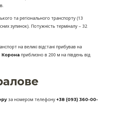
в.
ського та регіонального транспорту (13
сних зупинок). Потужність терміналу – 32
нспорт на великі відстані прибував на
приблизно в 200 м на південь від
. Корона
ралове
за номером телефону
еру
+38 (093) 360-00-