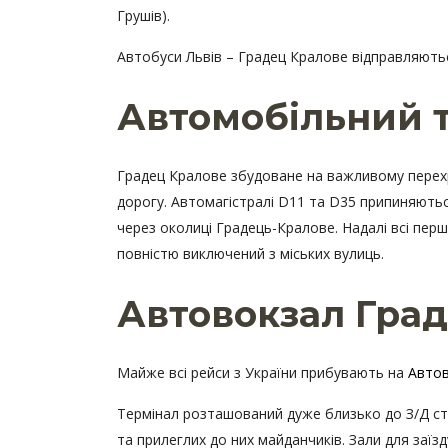
Грушів).
Автобуси Львів – Градец Кралове відправляються 
Автомобільний 
Градец Кралове збудоване на важливому перехрес
дорогу. Автомагістралі D11 та D35 припиняються
через околиці Градець-Кралове. Надалі всі перш
повністю виключений з міських вулиць.
Автовокзал Град
Майже всі рейси з України прибувають на
Авто
Термінал розташований дуже близько до З/Д ста
та прилеглих до них майданчиків. Зали для заїз