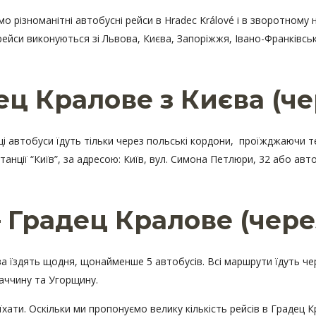
 різноманітні автобусні рейси в Hradec Králové і в зворотному
рейси виконуються зі Львова, Києва, Запоріжжя, Івано-Франківсь
ец Кралове з Києва (ч
ці автобуси їдуть тільки через польські кордони, проїжджаючи т
нції “Київ”, за адресою: Київ, вул. Симона Петлюри, 32 або авто
– Градец Кралове (чер
а їздять щодня, щонайменше 5 автобусів. Всі маршрути їдуть чер
ваччину та Угорщину.
хати. Оскільки ми пропонуємо велику кількість рейсів в Градец К