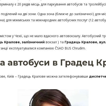
ерміналу є 20 рядів місць для паркування автобусів та тролейбусі
оділений на дві зони. Одна зона (ближче до залізничної) для мі
ідна) для міжміських та міжнародних автобусних послуг (12 автобу
істом у Чехії, що не мало вдасного автовокзалу. Автобусний тра
вокзал ) та
ь Кралове, залізничний
Градець Кралове, вул
 станції експлуатувалися компанією ČSAD BUS Chrudim.
а автобуси в Градец К
лове, Київ – Градець Кралове можна зателефонувавши
диспетч